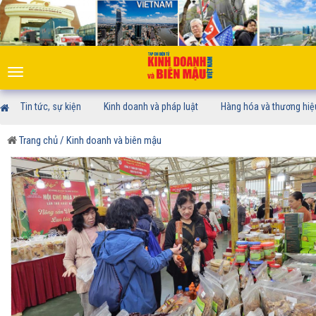
Toggle
navigation
Tin tức, sự kiện
Kinh doanh và pháp luật
Hàng hóa và thương hiệ
Trang chủ
/ Kinh doanh và biên mậu