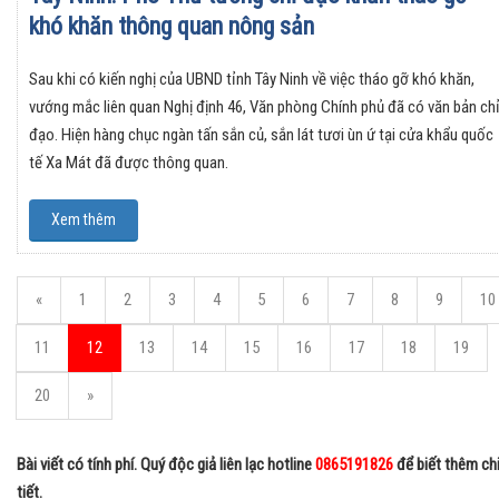
khó khăn thông quan nông sản
Sau khi có kiến nghị của UBND tỉnh Tây Ninh về việc tháo gỡ khó khăn,
vướng mắc liên quan Nghị định 46, Văn phòng Chính phủ đã có văn bản ch
đạo. Hiện hàng chục ngàn tấn sắn củ, sắn lát tươi ùn ứ tại cửa khẩu quốc
tế Xa Mát đã được thông quan.
Xem thêm
«
1
2
3
4
5
6
7
8
9
10
11
12
13
14
15
16
17
18
19
20
»
Bài viết có tính phí. Quý độc giả liên lạc hotline
0865191826
để biết thêm ch
tiết.