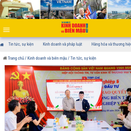
Toggle
navigation
Tin tức, sự kiện
Kinh doanh và pháp luật
Hàng hóa và thương hiệ
Trang chủ
/ Kinh doanh và biên mậu
/ Tin tức, sự kiện