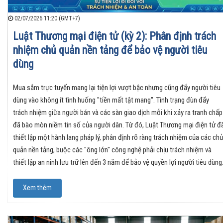
02/07/2026 11:20 (GMT+7)
Luật Thương mại điện tử (kỳ 2): Phân định trách
nhiệm chủ quản nền tảng để bảo vệ người tiêu
dùng
Mua sắm trực tuyến mang lại tiện lợi vượt bậc nhưng cũng đẩy người tiêu
dùng vào không ít tình huống "tiền mất tật mang". Tình trạng đùn đẩy
trách nhiệm giữa người bán và các sàn giao dịch mỗi khi xảy ra tranh chấp
đã bào mòn niềm tin số của người dân. Từ đó, Luật Thương mại điện tử đ
thiết lập một hành lang pháp lý, phân định rõ ràng trách nhiệm của các chủ
quản nền tảng, buộc các "ông lớn" công nghệ phải chịu trách nhiệm và
thiết lập an ninh lưu trữ lên đến 3 năm để bảo vệ quyền lợi người tiêu dùng
Xem thêm