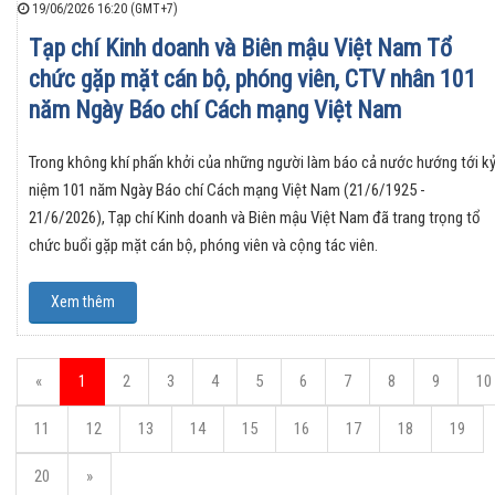
19/06/2026 16:20 (GMT+7)
Tạp chí Kinh doanh và Biên mậu Việt Nam Tổ
chức gặp mặt cán bộ, phóng viên, CTV nhân 101
năm Ngày Báo chí Cách mạng Việt Nam
Trong không khí phấn khởi của những người làm báo cả nước hướng tới k
niệm 101 năm Ngày Báo chí Cách mạng Việt Nam (21/6/1925 -
21/6/2026), Tạp chí Kinh doanh và Biên mậu Việt Nam đã trang trọng tổ
chức buổi gặp mặt cán bộ, phóng viên và cộng tác viên.
Xem thêm
«
1
2
3
4
5
6
7
8
9
10
11
12
13
14
15
16
17
18
19
20
»