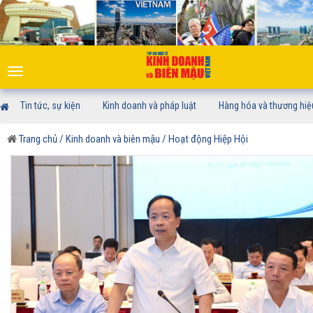
Toggle
navigation
Tin tức, sự kiện
Kinh doanh và pháp luật
Hàng hóa và thương hiệ
Trang chủ
/ Kinh doanh và biên mậu
/ Hoạt động Hiệp Hội