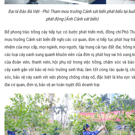
Đại tá Đào Bá Việt - Phó Tham mưu trưởng Cảnh sát biển phát biểu tại buổ
phát động (Ảnh Cảnh sát biển)
Để phong trào trồng cây tiếp tục có bước phát triển mới, đồng chí Phó T
mưu trưởng Cảnh sát biển đề nghị các cơ quan, đơn vị tiếp tục phát huy tr
nhiệm của mọi cấp, mọi ngành, mọi người, tập trung cải tạo đất đai, trồng 
các loại cây xanh xung quanh khuôn viên của đơn vị; phát huy vai trò xung k
của đoàn viên, thanh niên, hội phụ nữ trong việc trồng, chăm sóc và bảo
cây xanh gắn với bảo vệ môi trường sinh thái; làm tốt công tác quản lý, c
sóc, bảo vệ cây xanh với việc phòng chống cháy nổ, đặc biệt là khu vực v
đai cơ quan, đơn vị, bảo vệ an toàn tuyệt đối doanh trại.