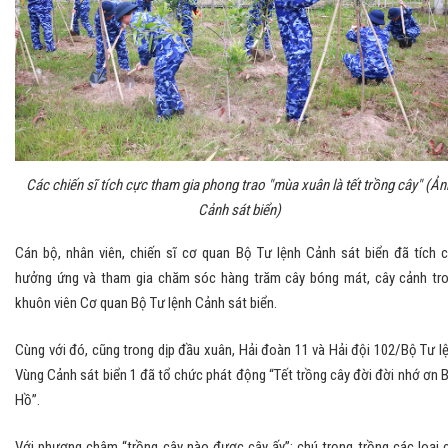
Các chiến sĩ tích cực tham gia phong trao "mùa xuân là tết trồng cây" (Ản
Cảnh sát biển)
Cán bộ, nhân viên, chiến sĩ cơ quan Bộ Tư lệnh Cảnh sát biển đã tích 
hưởng ứng và tham gia chăm sóc hàng trăm cây bóng mát, cây cảnh tr
khuôn viên Cơ quan Bộ Tư lệnh Cảnh sát biển.
Cùng với đó, cũng trong dịp đầu xuân, Hải đoàn 11 và Hải đội 102/Bộ Tư l
Vùng Cảnh sát biển 1 đã tổ chức phát động “Tết trồng cây đời đời nhớ ơn 
Hồ”.
Với phương châm “trồng cây nào được cây ấy”; chú trọng trồng các loại 