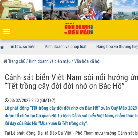
Toggle
navigation
Tin tức, sự kiện
Kinh doanh và pháp luật
Hàng hóa và thương hiệ
Trang chủ
/ Kinh doanh và biên mậu
/ Văn hóa xã hội
Cảnh sát biển Việt Nam sôi nổi hưởng ứ
“Tết trồng cây đời đời nhớ ơn Bác Hồ”
03/02/2023 8:30 (GMT+7)
Lễ phát động “Tết trồng cây đời đời nhớ ơn Bác Hồ” xuân Quý Mão 2023
được tổ chức tại Cơ quan Bộ Tư lệnh Cảnh sát biển Việt Nam, nhằm thực h
lời dạy của Bác Hồ “Mùa xuân là Tết trồng cây”.
Tại Lễ phát động, Đại tá Đào Bá Việt - Phó Tham mưu trưởng Cảnh sát b