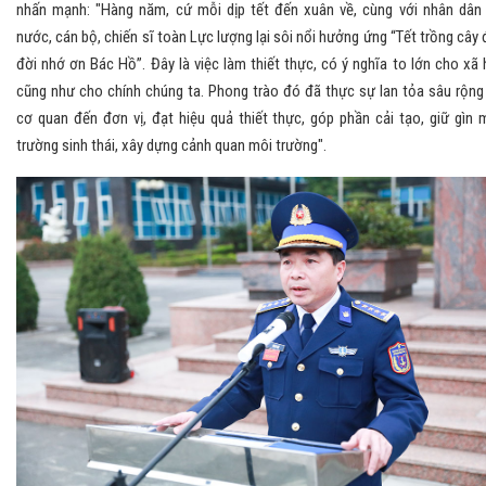
nhấn mạnh: "Hàng năm, cứ mỗi dịp tết đến xuân về, cùng với nhân dân
nước, cán bộ, chiến sĩ toàn Lực lượng lại sôi nổi hưởng ứng “Tết trồng cây 
đời nhớ ơn Bác Hồ”. Đây là việc làm thiết thực, có ý nghĩa to lớn cho xã 
cũng như cho chính chúng ta. Phong trào đó đã thực sự lan tỏa sâu rộng
cơ quan đến đơn vị, đạt hiệu quả thiết thực, góp phần cải tạo, giữ gìn 
trường sinh thái, xây dựng cảnh quan môi trường".