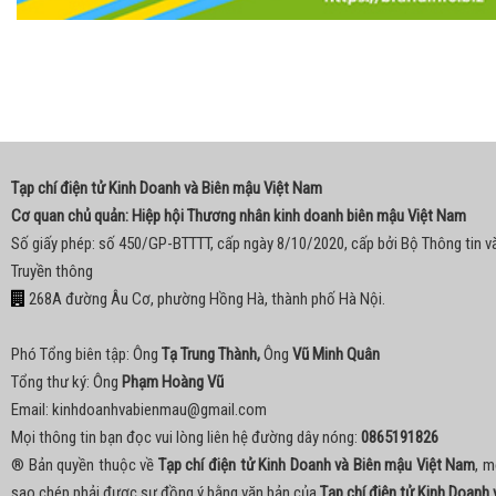
Tạp chí điện tử Kinh Doanh và Biên mậu Việt Nam
Cơ quan chủ quản: Hiệp hội Thương nhân kinh doanh biên mậu Việt Nam
Số giấy phép: số 450/GP-BTTTT, cấp ngày 8/10/2020, cấp bởi Bộ Thông tin v
Truyền thông
268A đường Âu Cơ, phường Hồng Hà, thành phố Hà Nội.
Phó Tổng biên tập: Ông
Tạ Trung Thành,
Ông
Vũ Minh Quân
Tổng thư ký: Ông
Phạm Hoàng Vũ
Email:
kinhdoanhvabienmau@gmail.com
Mọi thông tin bạn đọc vui lòng liên hệ đường dây nóng:
0865191826
® Bản quyền thuộc về
Tạp chí điện tử Kinh Doanh và Biên mậu Việt Nam
, m
sao chép phải được sự đồng ý bằng văn bản của
Tạp chí điện tử Kinh Doanh 