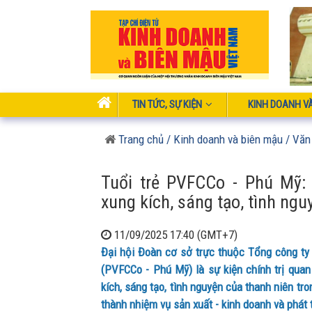
TIN TỨC, SỰ KIỆN
KINH DOANH V
Trang chủ
/ Kinh doanh và biên mậu
/ Văn
Tuổi trẻ PVFCCo - Phú Mỹ: 
xung kích, sáng tạo, tình ngu
11/09/2025 17:40 (GMT+7)
Đại hội Đoàn cơ sở trực thuộc Tổng công ty
(PVFCCo - Phú Mỹ) là sự kiện chính trị quan 
kích, sáng tạo, tình nguyện của thanh niên t
thành nhiệm vụ sản xuất - kinh doanh và phát 