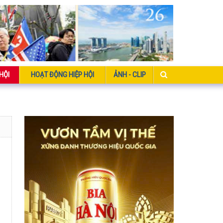
HỘI
HOẠT ĐỘNG HIỆP HỘI
ẢNH - CLIP