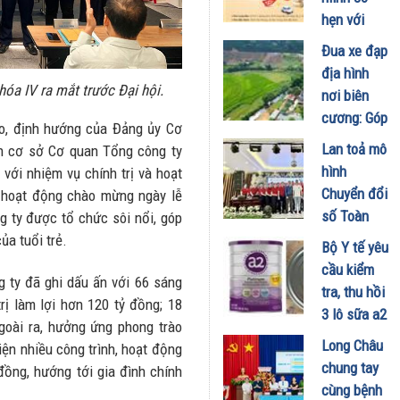
người nghệ
hẹn với
nhân
LocknLock:
Đua xe đạp
12/06/2026
Brand Day
địa hình
"Bung kho
a IV ra mắt trước Đại hội.
nơi biên
đón hè"
cương: Góp
ạo, định hướng của Đảng ủy Cơ
giảm tới
phần quảng
Lan toả mô
n cơ sở Cơ quan Tổng công ty
50%++
bá du lịch,
hình
 với nhiệm vụ chính trị và hoạt
toàn bộ
kích cầu
Chuyển đổi
c hoạt động chào mừng ngày lễ
sản phẩm
kinh tế
số Toàn
 ty được tổ chức sôi nổi, góp
10/06/2026
vùng biên
diện Nông
ủa tuổi trẻ.
Bộ Y tế yêu
25/05/2026
thôn tới
cầu kiểm
 ty đã ghi dấu ấn với 66 sáng
nhiều địa
tra, thu hồi
rị làm lợi hơn 120 tỷ đồng; 18
phương
3 lô sữa a2
Ngoài ra, hưởng ứng phong trào
14/05/2026
Platinum
Long Châu
iện nhiều công trình, hoạt động
Premium
chung tay
 đồng, hướng tới gia đình chính
cho trẻ 0–
cùng bệnh