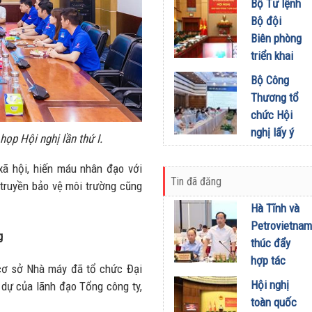
khích mọi
Bộ Tư lệnh
Đầu tư
miền Di
người trở
Bộ đội
01/08/2026
sản, lan
thành
Biên phòng
tỏa giá trị
phiên bản
triển khai
du lịch
tốt hơn của
phương
Bộ Công
xanh
chính mình
hướng,
Thương tổ
31/07/2026
01/08/2026
nhiệm vụ
chức Hội
trọng tâm
nghị lấy ý
p Hội nghị lần thứ I.
tháng
kiến dự
8/2026
thảo Nghị
xã hội, hiến máu nhân đạo với
31/07/2026
Tin đã đăng
định về
 truyền bảo vệ môi trường cũng
kinh doanh
Hà Tĩnh và
xăng dầu
Petrovietnam
g
29/07/2026
thúc đẩy
hợp tác
cơ sở Nhà máy đã tổ chức Đại
phát triển
Hội nghị
 dự của lãnh đạo Tổng công ty,
trung tâm
toàn quốc