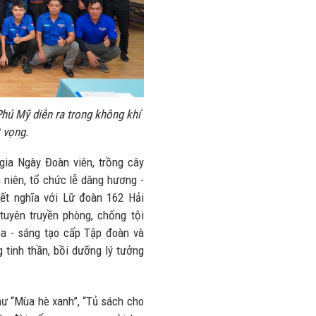
nhiều trên
lượng và
đường
doanh thu
28/07/2026
27/07/2026
hú Mỹ diễn ra trong không khí
t vọng.
gia Ngày Đoàn viên, trồng cây
 niên, tổ chức lễ dâng hương -
kết nghĩa với Lữ đoàn 162 Hải
 tuyên truyền phòng, chống tội
a - sáng tạo cấp Tập đoàn và
tinh thần, bồi dưỡng lý tưởng
hư “Mùa hè xanh”, “Tủ sách cho