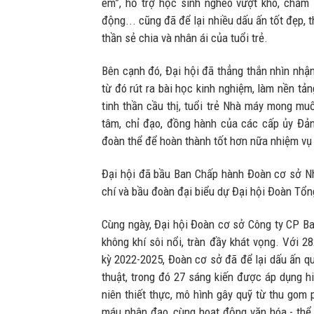
em”, hỗ trợ học sinh nghèo vượt khó, chăm
động... cũng đã để lại nhiều dấu ấn tốt đẹp, t
thần sẻ chia và nhân ái của tuổi trẻ.
Bên cạnh đó, Đại hội đã thẳng thắn nhìn nhậ
từ đó rút ra bài học kinh nghiệm, làm nền tả
tinh thần cầu thị, tuổi trẻ Nhà máy mong mu
tâm, chỉ đạo, đồng hành của các cấp ủy Đản
đoàn thể để hoàn thành tốt hơn nữa nhiệm vụ 
Đại hội đã bầu Ban Chấp hành Đoàn cơ sở 
chí và bầu đoàn đại biểu dự Đại hội Đoàn Tổng
Cùng ngày, Đại hội Đoàn cơ sở Công ty CP Ba
không khí sôi nổi, tràn đầy khát vọng. Với 2
kỳ 2022-2025, Đoàn cơ sở đã để lại dấu ấn qu
thuật, trong đó 27 sáng kiến được áp dụng hi
niên thiết thực, mô hình gây quỹ từ thu gom 
máu nhân đạo, cùng hoạt động văn hóa - thể