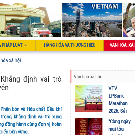
À PHÁP LUẬT
HÀNG HÓA VÀ THƯƠNG HIỆU
VĂN HÓA, XÃ 
 hóa xã hội
Văn hóa xã hội
Khẳng định vai trò
yện
VTV
LPBank
Marathon
 Phân bón và Hóa chất Dầu khí
2026: Sải
trọng, khẳng định vai trò xung
bước qua
"Cùng ngày
rong đồng hành cùng đơn vị hoàn
miền Di
mai tỏa
triển bền vững.
sản, lan