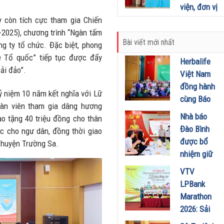
12 tháng
viện, đơn vị
sau cảnh
y tế cơ sở
y còn tích cực tham gia Chiến
báo từ FDA
xây dựng
-2025), chương trình “Ngàn tấm
06/05/2026
Bài viết mới nhất
“hệ sinh
g ty tổ chức. Đặc biệt, phong
thái” bảo
vệ Tổ quốc” tiếp tục được đẩy
Herbalife
vệ sức
ải đảo”.
Việt Nam
khỏe người
đồng hành
 niệm 10 năm kết nghĩa với Lữ
dân
cùng Báo
àn viên tham gia dâng hương
04/05/2026
Sức khỏe
Nhà báo
o tặng 40 triệu đồng cho thân
và Đời
Đào Bình
ốc cho ngư dân, đồng thời giao
sống tổ
được bổ
 huyện Trường Sa.
chức Cuộc
nhiệm giữ
thi “Tôi
chức Tổng
VTV
Khỏe Đẹp
Biên tập
LPBank
Hơn” lần
Tạp chí
Marathon
thứ 5 để
Doanh
2026: Sải
khuyến
nghiệp và
bước qua