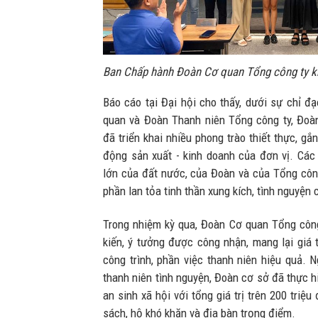
Ban Chấp hành Đoàn Cơ quan Tổng công ty khó
Báo cáo tại Đại hội cho thấy, dưới sự chỉ đ
quan và Đoàn Thanh niên Tổng công ty, Đoà
đã triển khai nhiều phong trào thiết thực, gắn
động sản xuất - kinh doanh của đơn vị. Cá
lớn của đất nước, của Đoàn và của Tổng công
phần lan tỏa tinh thần xung kích, tình nguyện c
Trong nhiệm kỳ qua, Đoàn Cơ quan Tổng công
kiến, ý tưởng được công nhận, mang lại giá t
công trình, phần việc thanh niên hiệu quả. 
thanh niên tình nguyện, Đoàn cơ sở đã thực h
an sinh xã hội với tổng giá trị trên 200 triệu
sách, hộ khó khăn và địa bàn trọng điểm.