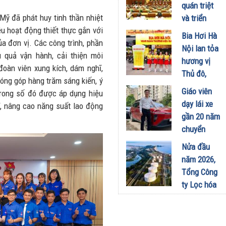
công
quán triệt
nghiệp -
Mỹ đã phát huy tinh thần nhiệt
và triển
năng lượng
ều hoạt động thiết thực gắn với
khai thực
Bia Hơi Hà
sinh thái
ủa đơn vị. Các công trình, phần
hiện Nghị
Nội lan tỏa
tại Vũng
 quả vận hành, cải thiện môi
quyết Hội
hương vị
Áng
đoàn viên xung kích, dám nghĩ,
nghị Trung
Thủ đô,
29/07/2026
đóng góp hàng trăm sáng kiến, ý
ương 3
khuấy động
Giáo viên
 trong số đó được áp dụng hiệu
29/07/2026
mùa hè tại
dạy lái xe
í, nâng cao năng suất lao động
TP. Hồ Chí
gần 20 năm
Minh
chuyển
18/07/2026
sang dùng
Nửa đầu
Limo
năm 2026,
Green: Tôi
Tổng Công
đã hiểu vì
ty Lọc hóa
sao xe điện
dầu Việt
ngày càng
Nam lập kỷ
xuất hiện
lục sản