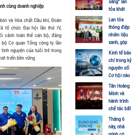
sáng" lan
hành cùng doanh nghiệp
tỏa giá trị
tỏa khát
du lịch
vọng xây
Lan tỏa
 bón và Hóa chất Dầu khí, Đoàn
xanh
dựng cộng
thông điệp
 tổ chức Đại hội lần thứ IV,
31/07/2026
đồng
nhiên liệu
ối cảnh toàn thể cán bộ, đảng
không ma
xanh, góp
g bộ Cơ quan Tổng công ty lần
túy
phần thúc
, tình nguyện của tuổi trẻ trong
Kinh tế báo
29/06/2026
đẩy hành
hát triển bền vững.
chí trong kỷ
trình đưa
nguyên số:
xăng E10
Cơ hội nào
vào cuộc
cho các
Tân Hoàng
sống
tạp chí
Minh và
19/06/2026
chuyên
hành trình
ngành?
chế tác bất
19/06/2026
động sản
Tháng 6
bằng tinh
này, nhà
thần của
mình có