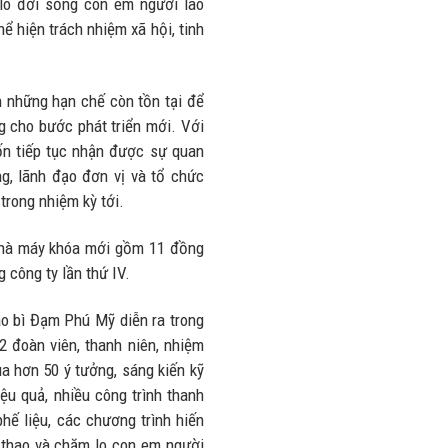
 lo đời sống con em người lao
hể hiện trách nhiệm xã hội, tinh
n những hạn chế còn tồn tại để
ng cho bước phát triển mới. Với
ốn tiếp tục nhận được sự quan
g, lãnh đạo đơn vị và tổ chức
trong nhiệm kỳ tới.
Nhà máy khóa mới gồm 11 đồng
 công ty lần thứ IV.
o bì Đạm Phú Mỹ diễn ra trong
82 đoàn viên, thanh niên, nhiệm
a hơn 50 ý tưởng, sáng kiến kỹ
ệu quả, nhiều công trình thanh
phế liệu, các chương trình hiến
 thao và chăm lo con em người