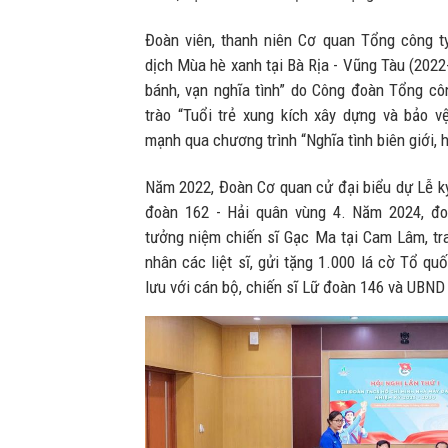
Đoàn viên, thanh niên Cơ quan Tổng công t
dịch Mùa hè xanh tại Bà Rịa - Vũng Tàu (2022
bánh, vạn nghĩa tình” do Công đoàn Tổng côn
trào “Tuổi trẻ xung kích xây dựng và bảo 
mạnh qua chương trình “Nghĩa tình biên giới, h
Năm 2022, Đoàn Cơ quan cử đại biểu dự Lễ kỷ
đoàn 162 - Hải quân vùng 4. Năm 2024, đo
tưởng niệm chiến sĩ Gạc Ma tại Cam Lâm, tra
nhân các liệt sĩ, gửi tặng 1.000 lá cờ Tổ qu
lưu với cán bộ, chiến sĩ Lữ đoàn 146 và UBND