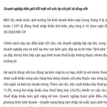
Doanh nghiệp biên giới đối mặt với sức ép chi phí và dòng vốn
Một tác nhân khác ảnh hưởng tới kinh doanh biên mậu trong tháng 9 là v
hoàn 1.247 tỷ đồng thuế nhập khẩu linh kiện, phụ tùng ô tô theo nghị đ
26/2023/NĐ-CP
Chính sách này tạo điều kiện tốt cho các doanh nghiệp lắp ráp lớn, song 
doanh nghiệp vừa và nhỏ tại khu vực biên giới, đây lại là tín hiệu “lệch pha”
ưu đãi, khi họ khó tiếp cận quy trình hoàn thuế hoặc không thuộc nhóm đ
hưởng lợi.
Hệ quả là dòng vốn lưu động tại biên mậu bị co hẹp, nhất là với nhóm thư
nhân xuất khẩu nông sản, hàng tiêu dùng nhanh, vốn phụ thuộc vào vòng q
vốn ngắn và biên lợi nhuận mỏng. Thêm vào đó, việc xuất khẩu chịu thuế g
11,5%, trong khi nhập khẩu chịu thuế tăng nhẹ (+0,2%), khiến cơ cấu chi 
thuế nhập khẩu biên giới nặng nề hơn. Doanh nghiệp buộc phải điều ch
phương thức kinh doanh - chuyển sang hàng tạm nhập tái xuất, quá cảnh h