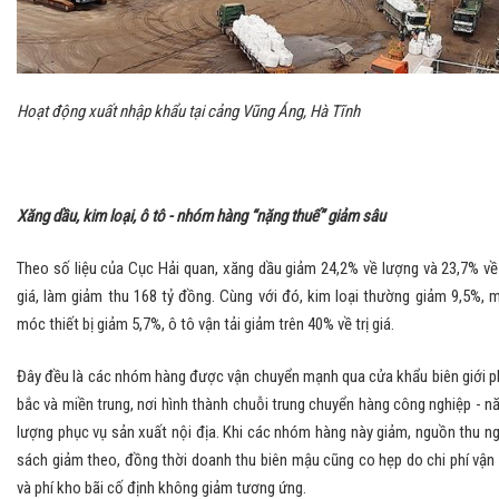
Hoạt động xuất nhập khẩu tại cảng Vũng Áng, Hà Tĩnh
Xăng dầu, kim loại, ô tô - nhóm hàng “nặng thuế” giảm sâu
Theo số liệu của Cục Hải quan, xăng dầu giảm 24,2% về lượng và 23,7% về 
giá, làm giảm thu 168 tỷ đồng. Cùng với đó, kim loại thường giảm 9,5%, 
móc thiết bị giảm 5,7%, ô tô vận tải giảm trên 40% về trị giá.
Đây đều là các nhóm hàng được vận chuyển mạnh qua cửa khẩu biên giới p
bắc và miền trung, nơi hình thành chuỗi trung chuyển hàng công nghiệp - n
lượng phục vụ sản xuất nội địa. Khi các nhóm hàng này giảm, nguồn thu n
sách giảm theo, đồng thời doanh thu biên mậu cũng co hẹp do chi phí vận 
và phí kho bãi cố định không giảm tương ứng.