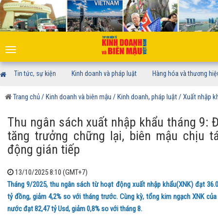
Toggle
navigation
Tin tức, sự kiện
Kinh doanh và pháp luật
Hàng hóa và thương hiệ
Trang chủ
/ Kinh doanh và biên mậu
/ Kinh doanh, pháp luật
/ Xuất nhập k
Thu ngân sách xuất nhập khẩu tháng 9: 
tăng trưởng chững lại, biên mậu chịu t
động gián tiếp
13/10/2025 8:10 (GMT+7)
Tháng 9/2025, thu ngân sách từ hoạt động xuất nhập khẩu(XNK) đạt 36.
tỷ đồng, giảm 4,2% so với tháng trước. Cùng kỳ, tổng kim ngạch XNK của
nước đạt 82,47 tỷ Usd, giảm 0,8% so với tháng 8.