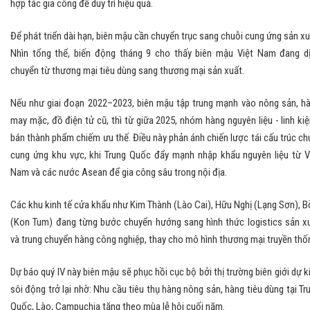
hợp tác gia công để duy trì hiệu quả.
Để phát triển dài hạn, biên mậu cần chuyển trục sang chuỗi cung ứng sản xu
Nhìn tổng thể, biến động tháng 9 cho thấy biên mậu Việt Nam đang d
chuyển từ thương mại tiêu dùng sang thương mại sản xuất.
Nếu như giai đoạn 2022–2023, biên mậu tập trung mạnh vào nông sản, h
may mặc, đồ điện tử cũ, thì từ giữa 2025, nhóm hàng nguyên liệu - linh kiệ
bán thành phẩm chiếm ưu thế. Điều này phản ánh chiến lược tái cấu trúc ch
cung ứng khu vực, khi Trung Quốc đẩy mạnh nhập khẩu nguyên liệu từ V
Nam và các nước Asean để gia công sâu trong nội địa.
Các khu kinh tế cửa khẩu như Kim Thành (Lào Cai), Hữu Nghị (Lạng Sơn), B
(Kon Tum) đang từng bước chuyển hướng sang hình thức logistics sản x
và trung chuyển hàng công nghiệp, thay cho mô hình thương mại truyền thố
Dự báo quý IV này biên mậu sẽ phục hồi cục bộ bởi thị trường biên giới dự k
sôi động trở lại nhờ: Nhu cầu tiêu thụ hàng nông sản, hàng tiêu dùng tại Tr
Quốc, Lào, Campuchia tăng theo mùa lễ hội cuối năm.