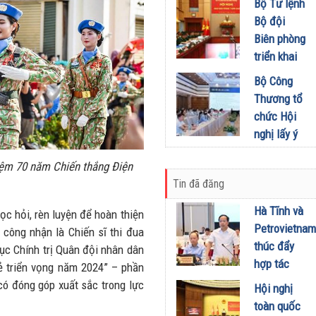
khích mọi
Bộ Tư lệnh
Đầu tư
miền Di
người trở
Bộ đội
01/08/2026
sản, lan
thành
Biên phòng
tỏa giá trị
phiên bản
triển khai
du lịch
tốt hơn của
phương
Bộ Công
xanh
chính mình
hướng,
Thương tổ
31/07/2026
01/08/2026
nhiệm vụ
chức Hội
trọng tâm
nghị lấy ý
tháng
kiến dự
8/2026
iệm 70 năm Chiến thắng Điện
thảo Nghị
31/07/2026
Tin đã đăng
định về
kinh doanh
Hà Tĩnh và
ọc hỏi, rèn luyện để hoàn thiện
xăng dầu
Petrovietnam
công nhận là Chiến sĩ thi đua
29/07/2026
thúc đẩy
c Chính trị Quân đội nhân dân
hợp tác
ẻ triển vọng năm 2024” – phần
phát triển
có đóng góp xuất sắc trong lực
Hội nghị
trung tâm
toàn quốc