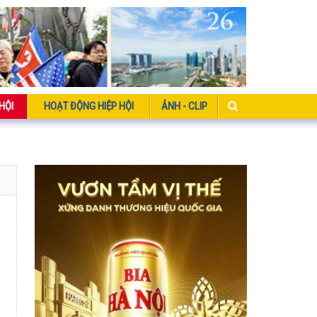
HỘI
HOẠT ĐỘNG HIỆP HỘI
ẢNH - CLIP