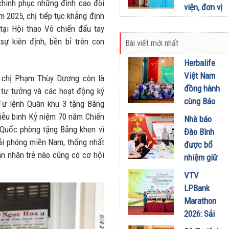
12 tháng
chinh phục những đỉnh cao đòi
viện, đơn vị
sau cảnh
m 2025, chị tiếp tục khẳng định
y tế cơ sở
báo từ FDA
ại Hội thao Võ chiến đấu tay
xây dựng
sự kiên định, bền bỉ trên con
06/05/2026
Bài viết mới nhất
“hệ sinh
thái” bảo
Herbalife
vệ sức
Việt Nam
o, chị Phạm Thùy Dương còn là
khỏe người
đồng hành
ị tư tưởng và các hoạt động kỷ
dân
cùng Báo
Tư lệnh Quân khu 3 tặng Bằng
04/05/2026
Sức khỏe
diễu binh Kỷ niệm 70 năm Chiến
Nhà báo
và Đời
 Quốc phòng tặng Bằng khen vì
Đào Bình
sống tổ
ải phóng miền Nam, thống nhất
được bổ
chức Cuộc
n nhân trẻ nào cũng có cơ hội
nhiệm giữ
thi “Tôi
chức Tổng
VTV
Khỏe Đẹp
Biên tập
LPBank
Hơn” lần
Tạp chí
Marathon
thứ 5 để
Doanh
2026: Sải
khuyến
nghiệp và
bước qua