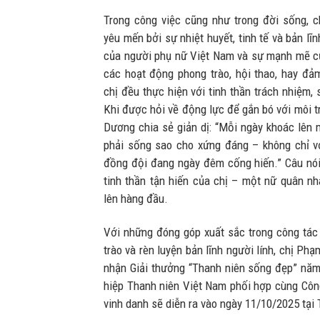
Trong công việc cũng như trong đời sống, 
yêu mến bởi sự nhiệt huyết, tinh tế và bản lĩ
của người phụ nữ Việt Nam và sự mạnh mẽ củ
các hoạt động phong trào, hội thao, hay đảm
chị đều thực hiện với tinh thần trách nhiệm, s
Khi được hỏi về động lực để gắn bó với môi 
Dương chia sẻ giản dị: “Mỗi ngày khoác lên m
phải sống sao cho xứng đáng – không chỉ v
đồng đội đang ngày đêm cống hiến.” Câu nói ấ
tinh thần tận hiến của chị – một nữ quân nh
lên hàng đầu.
Với những đóng góp xuất sắc trong công tá
trào và rèn luyện bản lĩnh người lính, chị P
nhận Giải thưởng “Thanh niên sống đẹp” năm
hiệp Thanh niên Việt Nam phối hợp cùng Côn
vinh danh sẽ diễn ra vào ngày 11/10/2025 tại