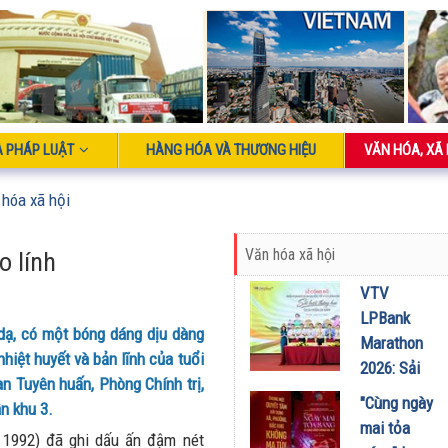
À PHÁP LUẬT
HÀNG HÓA VÀ THƯƠNG HIỆU
VĂN HÓA, XÃ 
 hóa xã hội
Văn hóa xã hội
 lính
VTV
LPBank
 dạ, có một bóng dáng dịu dàng
Marathon
hiệt huyết và bản lĩnh của tuổi
2026: Sải
n Tuyên huấn, Phòng Chính trị,
bước qua
"Cùng ngày
n khu 3.
miền Di
mai tỏa
 1992) đã ghi dấu ấn đậm nét
sản, lan