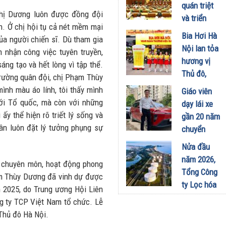
công
quán triệt
nghiệp -
chị Dương luôn được đồng đội
và triển
năng lượng
nh. Ở chị hội tụ cả nét mềm mại
khai thực
Bia Hơi Hà
sinh thái
a người chiến sĩ. Dù tham gia
hiện Nghị
Nội lan tỏa
tại Vũng
 nhận công việc tuyên truyền,
quyết Hội
hương vị
Áng
áng tạo và hết lòng vì tập thể.
nghị Trung
Thủ đô,
trường quân đội, chị Phạm Thùy
29/07/2026
ương 3
khuấy động
ình màu áo lính, tôi thấy mình
Giáo viên
29/07/2026
mùa hè tại
ới Tổ quốc, mà còn với những
dạy lái xe
TP. Hồ Chí
y thể hiện rõ triết lý sống và
gần 20 năm
Minh
ân luôn đặt lý tưởng phụng sự
chuyển
18/07/2026
sang dùng
Nửa đầu
Limo
năm 2026,
c chuyên môn, hoạt động phong
Green: Tôi
Tổng Công
hạm Thùy Dương đã vinh dự được
đã hiểu vì
ty Lọc hóa
 2025, do Trung ương Hội Liên
sao xe điện
dầu Việt
g ty TCP Việt Nam tổ chức. Lễ
ngày càng
Nam lập kỷ
 Thủ đô Hà Nội.
xuất hiện
lục sản