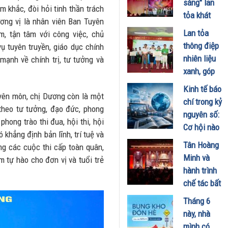
sáng" lan
m khắc, đòi hỏi tinh thần trách
tỏa giá trị
tỏa khát
ơng vị là nhân viên Ban Tuyên
du lịch
vọng xây
Lan tỏa
m, tận tâm với công việc, chủ
xanh
dựng cộng
thông điệp
 tuyên truyền, giáo dục chính
31/07/2026
đồng
nhiên liệu
mạnh về chính trị, tư tưởng và
không ma
xanh, góp
túy
phần thúc
Kinh tế báo
29/06/2026
yên môn, chị Dương còn là một
đẩy hành
chí trong kỷ
theo tư tưởng, đạo đức, phong
trình đưa
nguyên số:
hong trào thi đua, hội thi, hội
xăng E10
Cơ hội nào
khẳng định bản lĩnh, trí tuệ và
vào cuộc
cho các
Tân Hoàng
ong các cuộc thi cấp toàn quân,
sống
tạp chí
Minh và
m tự hào cho đơn vị và tuổi trẻ
19/06/2026
chuyên
hành trình
ngành?
chế tác bất
19/06/2026
động sản
Tháng 6
bằng tinh
này, nhà
thần của
mình có