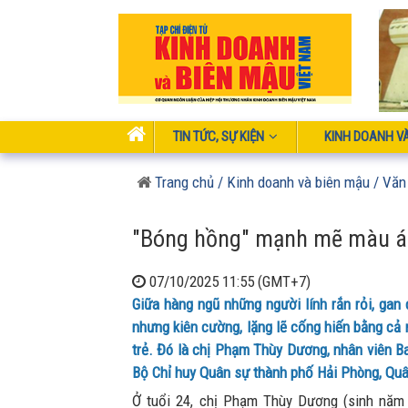
TIN TỨC, SỰ KIỆN
KINH DOANH V
Trang chủ
/ Kinh doanh và biên mậu
/ Văn
"Bóng hồng" mạnh mẽ màu áo
07/10/2025 11:55 (GMT+7)
Giữa hàng ngũ những người lính rắn rỏi, gan
nhưng kiên cường, lặng lẽ cống hiến bằng cả n
trẻ. Đó là chị Phạm Thùy Dương, nhân viên Ba
Bộ Chỉ huy Quân sự thành phố Hải Phòng, Quâ
Ở tuổi 24, chị Phạm Thùy Dương (sinh năm