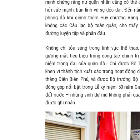
minh chứng rằng nữ quân nhân cũng có thể 
hỏi sức mạnh, bản lĩnh và sự dẻo dai. Đến nă
phong độ khi giành thêm Huy chương Vàng t
không các Câu lạc bộ toàn quân, cho thấy 
đường luyện tập và phấn đấu.
Không chỉ tỏa sáng trong lĩnh vực thể tha
gương mặt tiêu biểu trong công tác chính tr
niệm trọng đại của quân đội. Chị được Bộ 
khen vì thành tích xuất sắc trong hoạt động 
thắng Điện Biên Phủ, và được Bộ trưởng Bộ
đóng góp nổi bật trong Lễ kỷ niệm 50 năm Gi
đất nước – những vinh dự mà không phải quâ
được ghi nhận.