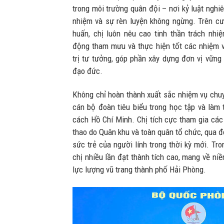
trong môi trường quân đội – nơi kỷ luật nghiê
nhiệm và sự rèn luyện không ngừng. Trên cư
huấn, chị luôn nêu cao tinh thần trách nhiệ
động tham mưu và thực hiện tốt các nhiệm vụ
trị tư tưởng, góp phần xây dựng đơn vị vững 
đạo đức.
Không chỉ hoàn thành xuất sắc nhiệm vụ chu
cán bộ đoàn tiêu biểu trong học tập và làm 
cách Hồ Chí Minh. Chị tích cực tham gia các p
thao do Quân khu và toàn quân tổ chức, qua đó 
sức trẻ của người lính trong thời kỳ mới. Tr
chị nhiều lần đạt thành tích cao, mang về niề
lực lượng vũ trang thành phố Hải Phòng.