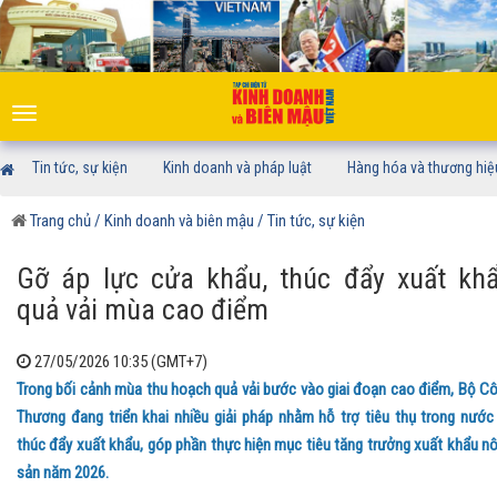
Toggle
navigation
Tin tức, sự kiện
Kinh doanh và pháp luật
Hàng hóa và thương hiệ
Trang chủ
/ Kinh doanh và biên mậu
/ Tin tức, sự kiện
Gỡ áp lực cửa khẩu, thúc đẩy xuất kh
quả vải mùa cao điểm
27/05/2026 10:35 (GMT+7)
Trong bối cảnh mùa thu hoạch quả vải bước vào giai đoạn cao điểm, Bộ C
Thương đang triển khai nhiều giải pháp nhằm hỗ trợ tiêu thụ trong nước
thúc đẩy xuất khẩu, góp phần thực hiện mục tiêu tăng trưởng xuất khẩu n
sản năm 2026.