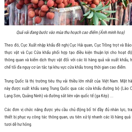
Quả vải đang bước vào mùa thu hoạch cao điểm (Ảnh minh hoạ)
Theo đó, Cục Xuất nhập khẩu đề nghị Cục Hải quan, Cục Trồng trọt và Bảo
thực vật và Cục Cửa khẩu phối hợp tạo điều kiện thuận lợi cho hoạt đ
thông quan và kiểm dịch thực vật đối với các lô hàng quả vải xuất khẩu, 
chế tối đa nguy cơ ùn tắc tại khu vực cửa khẩu trong thời gian cao điểm.
Trung Quốc là thị trường tiêu thụ vải thiều lớn nhất của Việt Nam. Mặt h
này được xuất khẩu sang Trung Quốc qua các cửa khẩu đường bộ (Lào C
Lạng Sơn, Quảng Ninh) và đường sắt liên vận quốc tế (ga Kép) ….
Các đơn vị chức năng được yêu cầu chủ động bố trí đầy đủ nhân lực, tr
thiết bị phục vụ công tác thông quan, ưu tiên xử lý nhanh các lô hàng quả 
tươi dễ hư hỏng.