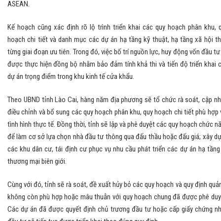
ASEAN.
Kế hoạch cũng xác định rõ lộ trình triển khai các quy hoạch phân khu, 
hoạch chi tiết và danh mục các dự án hạ tầng kỹ thuật, hạ tầng xã hội t
từng giai đoạn ưu tiên. Trong đó, việc bố trí nguồn lực, huy động vốn đầu tư
được thực hiện đồng bộ nhằm bảo đảm tính khả thi và tiến độ triển khai 
dự án trọng điểm trong khu kinh tế cửa khẩu.
Theo UBND tỉnh Lào Cai, hàng năm địa phương sẽ tổ chức rà soát, cập nh
điều chỉnh và bổ sung các quy hoạch phân khu, quy hoạch chi tiết phù hợp 
tình hình thực tế. Đồng thời, tỉnh sẽ lập và phê duyệt các quy hoạch chức n
để làm cơ sở lựa chọn nhà đầu tư thông qua đấu thầu hoặc đấu giá; xây d
các khu dân cư, tái định cư phục vụ nhu cầu phát triển các dự án hạ tầng
thương mại biên giới.
Cùng với đó, tỉnh sẽ rà soát, đề xuất hủy bỏ các quy hoạch và quy định quản
không còn phù hợp hoặc mâu thuẫn với quy hoạch chung đã được phê duy
Các dự án đã được quyết định chủ trương đầu tư hoặc cấp giấy chứng n