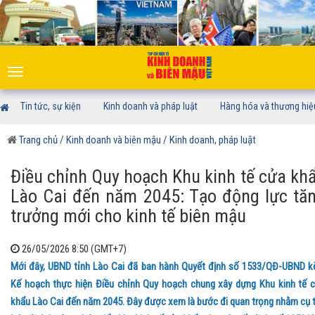
Toggle
navigation
Tin tức, sự kiện
Kinh doanh và pháp luật
Hàng hóa và thương hiệ
Trang chủ
/ Kinh doanh và biên mậu
/ Kinh doanh, pháp luật
Điều chỉnh Quy hoạch Khu kinh tế cửa kh
Lào Cai đến năm 2045: Tạo động lực tă
trưởng mới cho kinh tế biên mậu
26/05/2026 8:50 (GMT+7)
Mới đây, UBND tỉnh Lào Cai đã ban hành Quyết định số 1533/QĐ-UBND 
Kế hoạch thực hiện Điều chỉnh Quy hoạch chung xây dựng Khu kinh tế 
khẩu Lào Cai đến năm 2045. Đây được xem là bước đi quan trọng nhằm cụ 