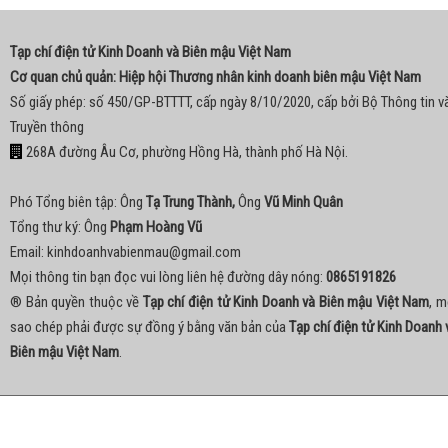
Tạp chí điện tử Kinh Doanh và Biên mậu Việt Nam
Cơ quan chủ quản: Hiệp hội Thương nhân kinh doanh biên mậu Việt Nam
Số giấy phép: số 450/GP-BTTTT, cấp ngày 8/10/2020, cấp bởi Bộ Thông tin v
Truyền thông
268A đường Âu Cơ, phường Hồng Hà, thành phố Hà Nội.
Phó Tổng biên tập: Ông
Tạ Trung Thành,
Ông
Vũ Minh Quân
Tổng thư ký: Ông
Phạm Hoàng Vũ
Email:
kinhdoanhvabienmau@gmail.com
Mọi thông tin bạn đọc vui lòng liên hệ đường dây nóng:
0865191826
® Bản quyền thuộc về
Tạp chí điện tử Kinh Doanh và Biên mậu Việt Nam
, m
sao chép phải được sự đồng ý bằng văn bản của
Tạp chí điện tử Kinh Doanh 
Biên mậu Việt Nam
.