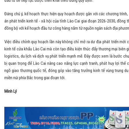
đầu tư sẽ tiếp tục được triển khai theo đúng quy định.
Đáng chú ý, kế hoạch thực hiện quy hoạch được gắn với các chương trình,
án phát triển kinh tế - xã hội của tỉnh Lào Cai giai đoạn 2026-2030, đồng t
đồng bộ với kế hoạch đầu tư công hàng năm từ nguồn ngân sách địa phươn
Việc điều chỉnh quy hoạch lần này không chỉ mở ra dư địa phát triển mới 
kinh tế cửa khẩu Lào Cai mà còn tạo điều kiện thúc đẩy thương mại biên gi
logistics, du lịch và dịch vụ phát triển mạnh mẽ. Đây được xem là bước ch
bị quan trọng để Lào Cai nâng cao năng lực cạnh tranh, phát huy lợi thế 
ngõ giao thương quốc tế, đóng góp vào tăng trưởng kinh tế vùng trung du
miền núi phía Bắc trong giai đoạn tới.
Minh Lý