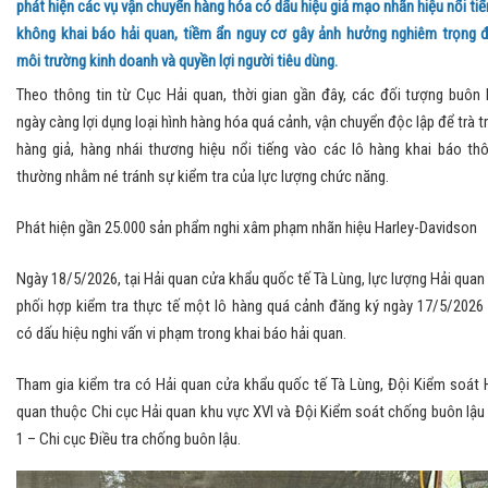
phát hiện các vụ vận chuyển hàng hóa có dấu hiệu giả mạo nhãn hiệu nổi tiế
không khai báo hải quan, tiềm ẩn nguy cơ gây ảnh hưởng nghiêm trọng 
môi trường kinh doanh và quyền lợi người tiêu dùng.
Theo thông tin từ Cục Hải quan, thời gian gần đây, các đối tượng buôn 
ngày càng lợi dụng loại hình hàng hóa quá cảnh, vận chuyển độc lập để trà t
hàng giả, hàng nhái thương hiệu nổi tiếng vào các lô hàng khai báo th
thường nhằm né tránh sự kiểm tra của lực lượng chức năng.
Phát hiện gần 25.000 sản phẩm nghi xâm phạm nhãn hiệu Harley-Davidson
Ngày 18/5/2026, tại Hải quan cửa khẩu quốc tế Tà Lùng, lực lượng Hải quan
phối hợp kiểm tra thực tế một lô hàng quá cảnh đăng ký ngày 17/5/2026
có dấu hiệu nghi vấn vi phạm trong khai báo hải quan.
Tham gia kiểm tra có Hải quan cửa khẩu quốc tế Tà Lùng, Đội Kiểm soát 
quan thuộc Chi cục Hải quan khu vực XVI và Đội Kiểm soát chống buôn lậu
1 – Chi cục Điều tra chống buôn lậu.