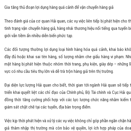
Gia tăng thủ đoạn lợi dụng hàng quá cảnh để vận chuyển hàng giả
Theo đánh giá của cơ quan Hải quan, các vụ việc liên tiếp bị phát hiện cho t
tình trạng vận chuyển hàng giả, hàng nhái thương hiệu nổi tiếng qua tuyến b
giới vẫn tiềm ẩn nhiều diễn biến phức tạp.
Các đối tượng thường lợi dụng loại hình hàng hóa quá cảnh, khai báo kh
đầy đủ hoặc khai sai tên hàng, số lượng nhằm che giấu hàng vi phạm. Nh
mặt hàng bị phát hiện thuộc nhóm thời trang, phụ kiện, giày dép – những l
vực có nhu cầu tiêu thụ lớn và dễ trà trộn hàng giả trên thị trường.
Đại diện lực lượng Hải quan cho biết, thời gian tới ngành Hải quan sẽ tiếp 
triển khai quyết liệt các chỉ đạo của Chính phủ, Bộ Tài chính và Cục Hải qu
đồng thời tăng cường phối hợp với các lực lượng chức năng nhằm kiểm t
giám sát chặt chẽ tại các tuyến, địa bàn trọng điểm.
Việc kịp thời phát hiện và xử lý các vụ việc không chỉ góp phần ngăn chặn h
giả thâm nhập thị trường mà còn bảo vệ quyền, lợi ích hợp pháp của do