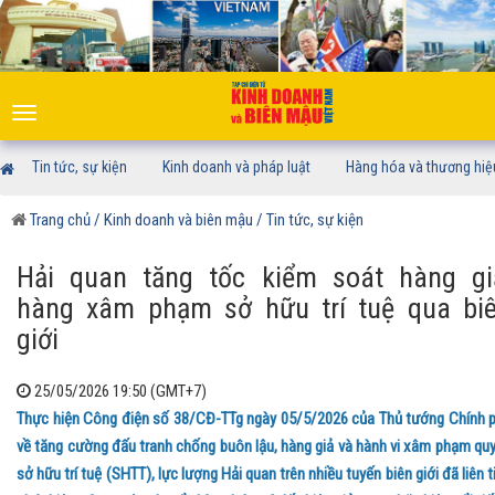
Toggle
navigation
Tin tức, sự kiện
Kinh doanh và pháp luật
Hàng hóa và thương hiệ
Trang chủ
/ Kinh doanh và biên mậu
/ Tin tức, sự kiện
Hải quan tăng tốc kiểm soát hàng gi
hàng xâm phạm sở hữu trí tuệ qua bi
giới
25/05/2026 19:50 (GMT+7)
Thực hiện Công điện số 38/CĐ-TTg ngày 05/5/2026 của Thủ tướng Chính 
về tăng cường đấu tranh chống buôn lậu, hàng giả và hành vi xâm phạm qu
sở hữu trí tuệ (SHTT), lực lượng Hải quan trên nhiều tuyến biên giới đã liên t