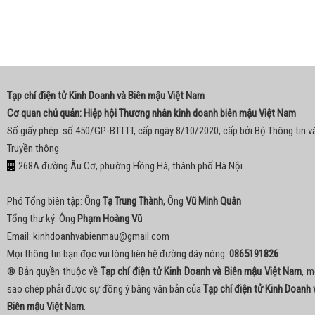
Tạp chí điện tử Kinh Doanh và Biên mậu Việt Nam
Cơ quan chủ quản: Hiệp hội Thương nhân kinh doanh biên mậu Việt Nam
Số giấy phép: số 450/GP-BTTTT, cấp ngày 8/10/2020, cấp bởi Bộ Thông tin v
Truyền thông
268A đường Âu Cơ, phường Hồng Hà, thành phố Hà Nội.
Phó Tổng biên tập: Ông
Tạ Trung Thành,
Ông
Vũ Minh Quân
Tổng thư ký: Ông
Phạm Hoàng Vũ
Email:
kinhdoanhvabienmau@gmail.com
Mọi thông tin bạn đọc vui lòng liên hệ đường dây nóng:
0865191826
® Bản quyền thuộc về
Tạp chí điện tử Kinh Doanh và Biên mậu Việt Nam
, m
sao chép phải được sự đồng ý bằng văn bản của
Tạp chí điện tử Kinh Doanh 
Biên mậu Việt Nam
.