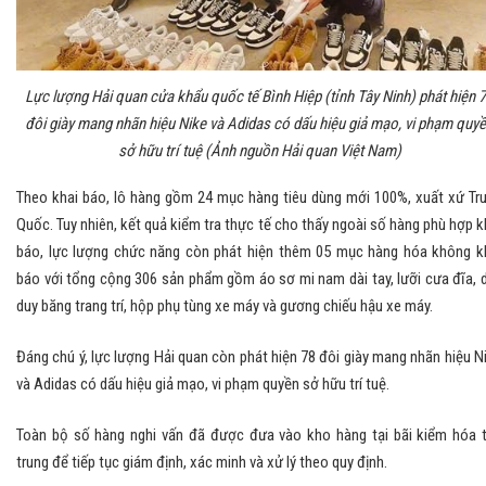
Lực lượng Hải quan cửa khẩu quốc tế Bình Hiệp (tỉnh Tây Ninh) phát hiện 
đôi giày mang nhãn hiệu Nike và Adidas có dấu hiệu giả mạo, vi phạm quy
sở hữu trí tuệ (Ảnh nguồn Hải quan Việt Nam)
Theo khai báo, lô hàng gồm 24 mục hàng tiêu dùng mới 100%, xuất xứ Tr
Quốc. Tuy nhiên, kết quả kiểm tra thực tế cho thấy ngoài số hàng phù hợp k
báo, lực lượng chức năng còn phát hiện thêm 05 mục hàng hóa không k
báo với tổng cộng 306 sản phẩm gồm áo sơ mi nam dài tay, lưỡi cưa đĩa, 
duy băng trang trí, hộp phụ tùng xe máy và gương chiếu hậu xe máy.
Đáng chú ý, lực lượng Hải quan còn phát hiện 78 đôi giày mang nhãn hiệu N
và Adidas có dấu hiệu giả mạo, vi phạm quyền sở hữu trí tuệ.
Toàn bộ số hàng nghi vấn đã được đưa vào kho hàng tại bãi kiểm hóa 
trung để tiếp tục giám định, xác minh và xử lý theo quy định.