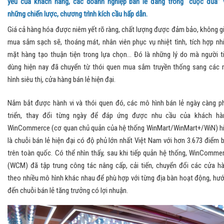
yếu của khách hàng, các doanh nghiệp bán lẻ đang trong “cuộc đua” 
những chiến lược, chương trình kích cầu hấp dẫn.
Giá cả hàng hóa được niêm yết rõ ràng, chất lượng được đảm bảo, không g
mua sắm sạch sẽ, thoáng mát, nhân viên phục vụ nhiệt tình, tích hợp nh
mặt hàng tạo thuận tiện trong lựa chọn… Đó là những lý do mà người t
dùng hiện nay đã chuyển từ thói quen mua sắm truyền thống sang các
hình siêu thị, cửa hàng bán lẻ hiện đại.
Nắm bắt được hành vi và thói quen đó, các mô hình bán lẻ ngày càng p
triển, thay đổi từng ngày để đáp ứng được nhu cầu của khách hà
WinCommerce (cơ quan chủ quản của hệ thống WinMart/WinMart+/WiN) h
là chuỗi bán lẻ hiện đại có độ phủ lớn nhất Việt Nam với hơn 3.673 điểm 
trên toàn quốc. Có thể nhìn thấy, sau khi tiếp quản hệ thống, WinComme
(WCM) đã tập trung công tác nâng cấp, cải tiến, chuyển đổi các cửa h
theo nhiều mô hình khác nhau để phù hợp với từng địa bàn hoạt động, hư
đến chuỗi bán lẻ tăng trưởng có lợi nhuận.