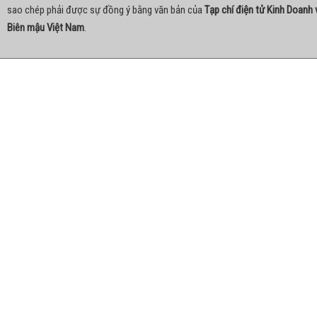
sao chép phải được sự đồng ý bằng văn bản của
Tạp chí điện tử Kinh Doanh 
Biên mậu Việt Nam
.