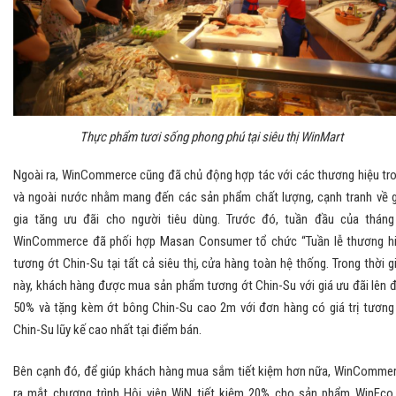
Thực phẩm tươi sống phong phú tại siêu thị WinMart
Ngoài ra, WinCommerce cũng đã chủ động hợp tác với các thương hiệu tr
và ngoài nước nhằm mang đến các sản phẩm chất lượng, cạnh tranh về g
gia tăng ưu đãi cho người tiêu dùng. Trước đó, tuần đầu của tháng
WinCommerce đã phối hợp Masan Consumer tổ chức “Tuần lễ thương h
tương ớt Chin-Su tại tất cả siêu thị, cửa hàng toàn hệ thống. Trong thời g
này, khách hàng được mua sản phẩm tương ớt Chin-Su với giá ưu đãi lên 
50% và tặng kèm ớt bông Chin-Su cao 2m với đơn hàng có giá trị tương
Chin-Su lũy kế cao nhất tại điểm bán.
Bên cạnh đó, để giúp khách hàng mua sắm tiết kiệm hơn nữa, WinComme
ra mắt chương trình Hội viên WiN tiết kiệm 20% cho sản phẩm WinEco