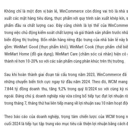
Không chỉ là một đơn vị bán lẻ, WinCommerce còn đóng vai trò là nhà 
xuất các mặt hàng tiêu dùng, thực phẩm với quy trình sản xuất khép kín, 
phẩm đầu ra chất lượng cao. Đây cũng chính là lợi thế của WinComme
trong việc chủ động kiểm soát chất lượng và giá thành sản phẩm trước nh
biến động thị trường. Bốn nhãn hàng riêng đặc trưng của nhà bán lẻ này 
gồm: WinMart Good (thực phẩm khô); WinMart Cook (thực phẩm chế biế
WinMart Home (đồ gia dụng); WinMart Care (chăm sóc cá nhân) hiện có 
thành rẻ hơn 10-20% so với các sản phẩm cùng phân khúc trên thị trường.
Sau khi hoàn thành giai đoạn tái cấu trong năm 2023, WinCommerce đã
những chuyển biến tích cực ngay từ đầu năm 2024. Theo đó, WCM mang
7.844 tỷ đồng doanh thu, tăng 9,2% trong quý II/2024 so với cùng kỳ 
ngoái. Đáng chú ý, doanh nghiệp này vừa công bố tiếp tục đạt lợi nhuận r
trong tháng 7, tháng thứ hai liên tiếp mang về lợi nhuận sau 10 năm hoạt độ
Theo báo cáo của doanh nghiệp, trọng tâm chiến lược của WCM trong 
cuối 2024 là tiếp tục tập trung vào mục tiêu cải thiện lợi nhuận bằng cách 