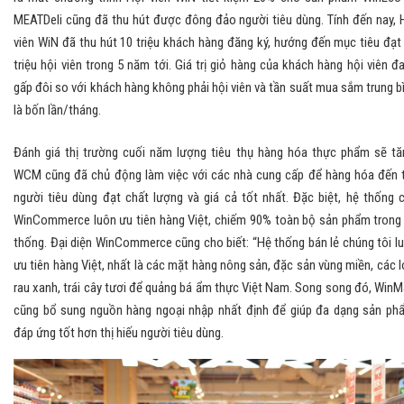
MEATDeli cũng đã thu hút được đông đảo người tiêu dùng. Tính đến nay, 
viên WiN đã thu hút 10 triệu khách hàng đăng ký, hướng đến mục tiêu đạt
triệu hội viên trong 5 năm tới. Giá trị giỏ hàng của khách hàng hội viên đ
gấp đôi so với khách hàng không phải hội viên và tần suất mua sắm trung b
là bốn lần/tháng.
Đánh giá thị trường cuối năm lượng tiêu thụ hàng hóa thực phẩm sẽ tă
WCM cũng đã chủ động làm việc với các nhà cung cấp để hàng hóa đến 
người tiêu dùng đạt chất lượng và giá cả tốt nhất. Đặc biệt, hệ thống 
WinCommerce luôn ưu tiên hàng Việt, chiếm 90% toàn bộ sản phẩm trong
thống. Đại diện WinCommerce cũng cho biết: “Hệ thống bán lẻ chúng tôi l
ưu tiên hàng Việt, nhất là các mặt hàng nông sản, đặc sản vùng miền, các l
rau xanh, trái cây tươi để quảng bá ẩm thực Việt Nam. Song song đó, WinM
cũng bổ sung nguồn hàng ngoại nhập nhất định để giúp đa dạng sản ph
đáp ứng tốt hơn thị hiếu người tiêu dùng.