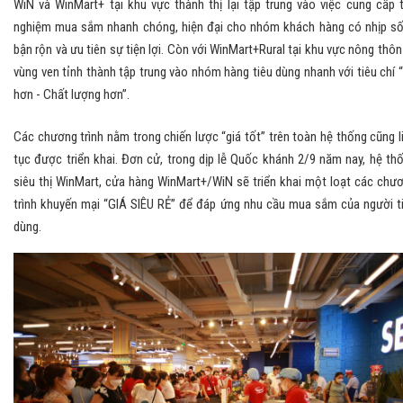
WiN và WinMart+ tại khu vực thành thị lại tập trung vào việc cung cấp t
nghiệm mua sắm nhanh chóng, hiện đại cho nhóm khách hàng có nhịp s
bận rộn và ưu tiên sự tiện lợi. Còn với WinMart+Rural tại khu vực nông thôn
vùng ven tỉnh thành tập trung vào nhóm hàng tiêu dùng nhanh với tiêu chí 
hơn - Chất lượng hơn”.
Các chương trình nằm trong chiến lược “giá tốt” trên toàn hệ thống cũng l
tục được triển khai. Đơn cử, trong dịp lễ Quốc khánh 2/9 năm nay, hệ th
siêu thị WinMart, cửa hàng WinMart+/WiN sẽ triển khai một loạt các chư
trình khuyến mại “GIÁ SIÊU RẺ” để đáp ứng nhu cầu mua sắm của người t
dùng.