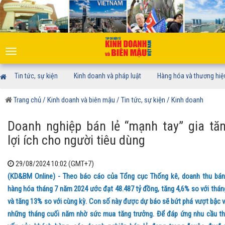
Toggle
navigation
Tin tức, sự kiện
Kinh doanh và pháp luật
Hàng hóa và thương hiệ
Trang chủ
/ Kinh doanh và biên mậu
/ Tin tức, sự kiện
/ Kinh doanh
Doanh nghiệp bán lẻ “mạnh tay” gia tă
lợi ích cho người tiêu dùng
29/08/2024 10:02 (GMT+7)
(KD&BM Online) - Theo báo cáo của Tổng cục Thống kê, doanh thu bán
hàng hóa tháng 7 năm 2024 ước đạt 48.487 tỷ đồng, tăng 4,6% so với thán
và tăng 13% so với cùng kỳ. Con số này được dự báo sẽ bứt phá vượt bậc 
những tháng cuối năm nhờ sức mua tăng trưởng. Để đáp ứng nhu cầu th