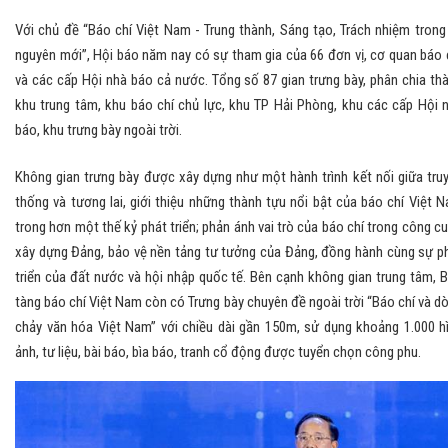
Với chủ đề “Báo chí Việt Nam - Trung thành, Sáng tạo, Trách nhiệm trong
nguyên mới”, Hội báo năm nay có sự tham gia của 66 đơn vị, cơ quan báo 
và các cấp Hội nhà báo cả nước. Tổng số 87 gian trưng bày, phân chia th
khu trung tâm, khu báo chí chủ lực, khu TP Hải Phòng, khu các cấp Hội 
báo, khu trưng bày ngoài trời.
Không gian trưng bày được xây dựng như một hành trình kết nối giữa tru
thống và tương lai, giới thiệu những thành tựu nổi bật của báo chí Việt 
trong hơn một thế kỷ phát triển; phản ánh vai trò của báo chí trong công c
xây dựng Đảng, bảo vệ nền tảng tư tưởng của Đảng, đồng hành cùng sự p
triển của đất nước và hội nhập quốc tế. Bên cạnh không gian trung tâm, 
tàng báo chí Việt Nam còn có Trưng bày chuyên đề ngoài trời “Báo chí và d
chảy văn hóa Việt Nam” với chiều dài gần 150m, sử dụng khoảng 1.000 h
ảnh, tư liệu, bài báo, bìa báo, tranh cổ động được tuyển chọn công phu.