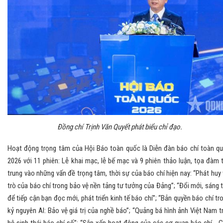
Đồng chí Trịnh Văn Quyết phát biểu chỉ đạo.
Hoạt động trọng tâm của Hội Báo toàn quốc là Diễn đàn báo chí toàn q
2026 với 11 phiên: Lễ khai mạc, lễ bế mạc và 9 phiên thảo luận, tọa đàm 
trung vào những vấn đề trọng tâm, thời sự của báo chí hiện nay: “Phát huy 
trò của báo chí trong bảo vệ nền tảng tư tưởng của Đảng”; “Đổi mới, sáng 
để tiếp cận bạn đọc mới, phát triển kinh tế báo chí”; “Bản quyền báo chí tr
kỷ nguyên AI: Bảo vệ giá trị của nghề báo”; “Quảng bá hình ảnh Việt Nam t
hệ sinh thái báo chí số”; “Sắp xếp hoạt động của các cơ quan báo chí - 