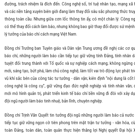
đường, trách nhiệm là đích đến. Công nghệ số, trí tuệ nhân tạo, mạng xã 
và các nền tảng xuyên biên giới đang làm thay đổi sâu sắc phương thức tru
thông toàn cầu. Nhưng giữa cơn lốc thông tin ấy, có một chân lý: Công n
có thể thay đổi cách làm báo, nhưng không bao giờ thay đổi được sứ mệnh
lý tưởng của báo chí cách mạng Việt Nam.
Đồng chí Trưởng ban Tuyên giáo và Dân vận Trung ương đề nghị các cơ q
báo chí, những người làm báo cần tiếp tục giữ vững tính Đảng, tính nhân d
tuyệt đối trung thành với Tổ quốc và sự nghiệp cách mạng; không ngừng 
mới, sáng tạo, bứt phá, làm chủ công nghệ; làm tốt vai trò động lực phát tri
vũ khí sắc bén của công tác tư tưởng - dân vận; kiên định “nội dung là cốt l
công nghệ là công cụ”, giữ vững đạo đức nghề nghiệp và tính nhân văn; 
mới mô hình quản trị, phát triển kinh tế báo chí bền vững đi đôi với xây d
đội ngũ người làm báo tinh nhuệ, bản lĩnh, chuyên nghiệp.
Đồng chí Trịnh Văn Quyết tin tưởng đội ngũ những người làm báo cả nước
tiếp tục giữ vững ngọn cờ tiên phong trên mặt trận tư tưởng - văn hóa, c
toàn Đảng, toàn dân, toàn quân thực hiện thắng lợi Nghị quyết Đại hội X