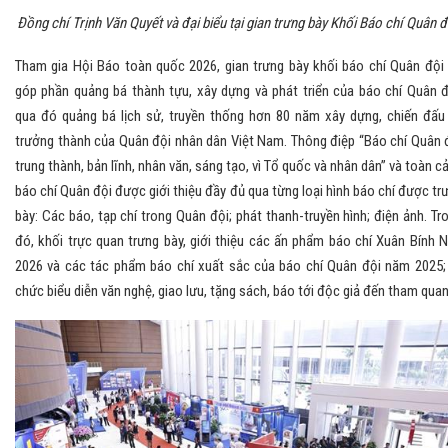
Đồng chí Trịnh Văn Quyết và đại biểu tại gian trưng bày Khối Báo chí Quân đ
Tham gia Hội Báo toàn quốc 2026, gian trưng bày khối báo chí Quân đội
góp phần quảng bá thành tựu, xây dựng và phát triển của báo chí Quân đ
qua đó quảng bá lịch sử, truyền thống hơn 80 năm xây dựng, chiến đấu
trưởng thành của Quân đội nhân dân Việt Nam. Thông điệp “Báo chí Quân 
trung thành, bản lĩnh, nhân văn, sáng tạo, vì Tổ quốc và nhân dân” và toàn c
báo chí Quân đội được giới thiệu đầy đủ qua từng loại hình báo chí được tr
bày: Các báo, tạp chí trong Quân đội; phát thanh-truyền hình; điện ảnh. Tr
đó, khối trực quan trưng bày, giới thiệu các ấn phẩm báo chí Xuân Bính 
2026 và các tác phẩm báo chí xuất sắc của báo chí Quân đội năm 2025;
chức biểu diễn văn nghệ, giao lưu, tặng sách, báo tới độc giả đến tham quan.