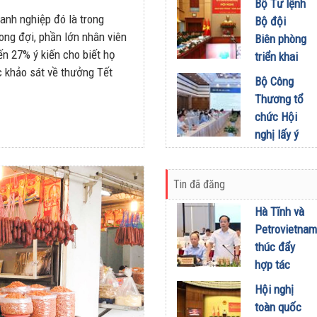
khích mọi
Bộ Tư lệnh
Đầu tư
miền Di
người trở
anh nghiệp đó là trong
Bộ đội
01/08/2026
sản, lan
thành
ng đợi, phần lớn nhân viên
Biên phòng
tỏa giá trị
phiên bản
ến 27% ý kiến cho biết họ
triển khai
du lịch
tốt hơn của
c khảo sát về thưởng Tết
phương
Bộ Công
xanh
chính mình
hướng,
Thương tổ
31/07/2026
01/08/2026
nhiệm vụ
chức Hội
trọng tâm
nghị lấy ý
tháng
kiến dự
8/2026
thảo Nghị
31/07/2026
Tin đã đăng
định về
kinh doanh
Hà Tĩnh và
xăng dầu
Petrovietnam
29/07/2026
thúc đẩy
hợp tác
phát triển
Hội nghị
trung tâm
toàn quốc