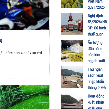
Việt Nam
nhập siêu
quý I/2026
06/04/2026
tăng
Nghị định
trưởng
56/2026/NĐ-
mạnh, sầu
CP: Cú hích
riêng tiếp
thuế quan
tục thống
mới cho
19
Ấn tượng
lĩnh thị
thương mại
đầu năm
trường
biên mậu
1/1, sớm hơn 4 ngày so với
của kim
02/04/2026
Việt Nam –
ngạch xuất
Campuchia
khẩu rau
Thu ngân
23/02/2026
quả
sách xuất
02/02/2026
nhập khẩu
tháng 9: Đà
tăng
Hoạt động
trưởng
xuất, nhập
chững lại,
khẩu qua