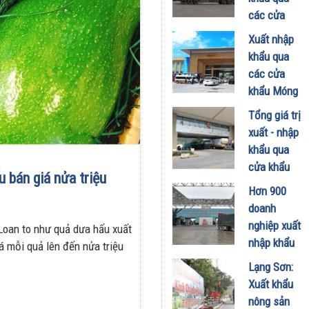
biên mậu
các cửa
chịu tác
khẩu Lạng
Xuất nhập
động gián
Sơn tăng
khẩu qua
tiếp
mạnh
các cửa
13/10/2025
09/10/2024
khẩu Móng
Cái tăng
Tổng giá trị
11,4% so
xuất - nhập
với cùng kỳ
khẩu qua
04/10/2024
cửa khẩu
u bán giá nửa triệu
Lào Cai đạt
Hơn 900
gần 1,9 tỷ
doanh
USD
nghiệp xuất
 Loan to như quả dưa hấu xuất
09/08/2024
nhập khẩu
iá mỗi quả lên đến nửa triệu
qua cửa
Lạng Sơn:
khẩu Móng
Xuất khẩu
Cái
nông sản