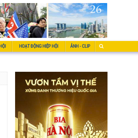
HỘI
HOẠT ĐỘNG HIỆP HỘI
ẢNH - CLIP