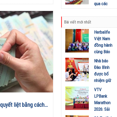
30/07/2024
qua các
cửa khẩu
tăng mạnh
Bài viết mới nhất
14/06/2024
Herbalife
Việt Nam
đồng hành
cùng Báo
Sức khỏe
Nhà báo
và Đời
Đào Bình
sống tổ
được bổ
chức Cuộc
nhiệm giữ
thi “Tôi
chức Tổng
VTV
Khỏe Đẹp
Biên tập
LPBank
Hơn” lần
Tạp chí
Marathon
thứ 5 để
quyết liệt bằng cách…
Doanh
2026: Sải
khuyến
nghiệp và
bước qua