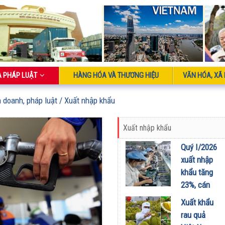
À PHÁP LUẬT
HÀNG HÓA VÀ THƯƠNG HIỆU
VĂN HÓA, XÃ 
h doanh, pháp luật
/ Xuất nhập khẩu
Xuất nhập khẩu
Quý I/2026
xuất nhập
khẩu tăng
23%, cán
cân thương
Xuất khẩu
mại đảo
rau quả
chiều sang