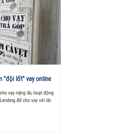
nhiều trên
lượng và
đường
doanh thu
28/07/2026
27/07/2026
 "đội lốt" vay online
ho vay nặng lãi, hoạt động
Lending để cho vay với lãi