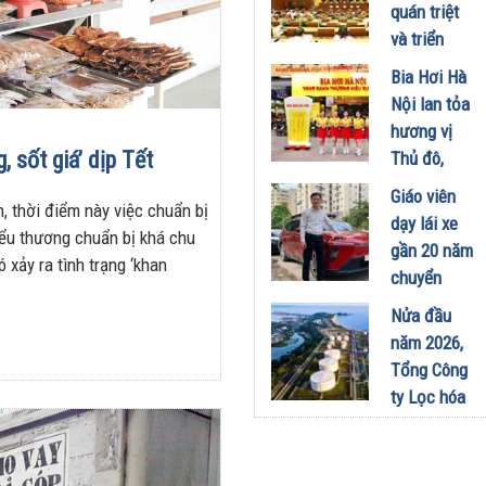
công
quán triệt
nghiệp -
và triển
năng lượng
khai thực
Bia Hơi Hà
sinh thái
hiện Nghị
Nội lan tỏa
tại Vũng
quyết Hội
hương vị
Áng
nghị Trung
 sốt giá’ dịp Tết
Thủ đô,
29/07/2026
ương 3
khuấy động
Giáo viên
29/07/2026
 thời điểm này việc chuẩn bị
mùa hè tại
dạy lái xe
ểu thương chuẩn bị khá chu
TP. Hồ Chí
gần 20 năm
 xảy ra tình trạng ‘khan
Minh
chuyển
18/07/2026
sang dùng
Nửa đầu
Limo
năm 2026,
Green: Tôi
Tổng Công
đã hiểu vì
ty Lọc hóa
sao xe điện
dầu Việt
ngày càng
Nam lập kỷ
xuất hiện
lục sản