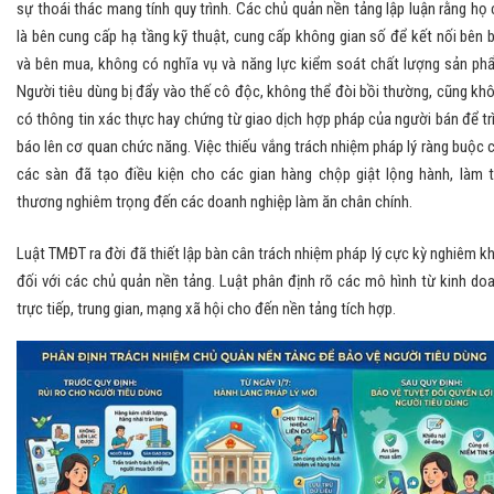
sự thoái thác mang tính quy trình. Các chủ quản nền tảng lập luận rằng họ 
là bên cung cấp hạ tầng kỹ thuật, cung cấp không gian số để kết nối bên 
và bên mua, không có nghĩa vụ và năng lực kiểm soát chất lượng sản ph
Người tiêu dùng bị đẩy vào thế cô độc, không thể đòi bồi thường, cũng kh
có thông tin xác thực hay chứng từ giao dịch hợp pháp của người bán để tr
báo lên cơ quan chức năng. Việc thiếu vắng trách nhiệm pháp lý ràng buộc 
các sàn đã tạo điều kiện cho các gian hàng chộp giật lộng hành, làm 
thương nghiêm trọng đến các doanh nghiệp làm ăn chân chính.
Luật TMĐT ra đời đã thiết lập bàn cân trách nhiệm pháp lý cực kỳ nghiêm k
đối với các chủ quản nền tảng. Luật phân định rõ các mô hình từ kinh do
trực tiếp, trung gian, mạng xã hội cho đến nền tảng tích hợp.