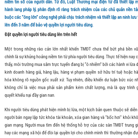
niềm tin số của người dân. Từ đó, Luật Thương mại điện tử đã thiết lập 
hành lang pháp lý, phân định rõ ràng trách nhiệm của các chủ quản nền tả
buộc các "ông lớn" công nghệ phải chịu trách nhiệm và thiết lập an ninh lưu 
lên đến 3 năm để bảo vệ quyền lợi người tiêu dùng.
Đặt quyền lợi người tiêu dùng lên trên hết
​Một trong những rào cản lớn nhất khiến TMĐT chưa thể bứt phá bền v
chính là sự khủng hoảng niềm tin từ phía người tiêu dùng. Thực tế hiện nay 
thấy, môi trường mua sắm trực tuyến đang bị “ô nhiễm” bởi các hành vi lừa d
kinh doanh hàng giả, hàng lậu, hàng vi phạm quyền sở hữu trí tuệ hoặc h
hóa không rõ nguồn gốc xuất xứ. Tuy nhiên, điều khiến dư luận bức xúc n
không chỉ là việc mua phải sản phẩm kém chất lượng, mà là quy trình g
quyết khiếu nại đầy gian nan.
​Khi người tiêu dùng phát hiện mình bị lừa, một kịch bản quen thuộc sẽ diễn 
người bán ngay lập tức khóa tài khoản, xóa gian hàng và "bốc hơi" khỏi kh
gian mạng. Người mua tìm đến hệ thống hỗ trợ của các sàn TMĐT trung g
hay các mạng xã hội để đòi lại quyền lợi cho chính mình thì thường nhận đ