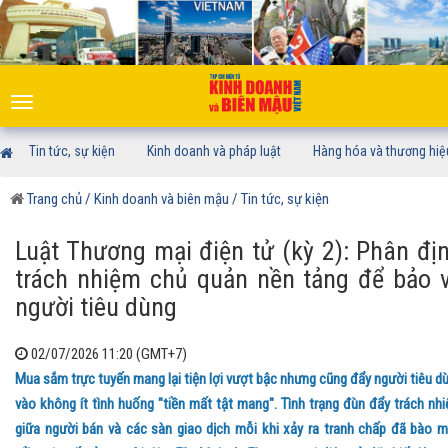
Toggle
navigation
Tin tức, sự kiện
Kinh doanh và pháp luật
Hàng hóa và thương hiệ
Trang chủ
/ Kinh doanh và biên mậu
/ Tin tức, sự kiện
Luật Thương mại điện tử (kỳ 2): Phân đị
trách nhiệm chủ quản nền tảng để bảo 
người tiêu dùng
02/07/2026 11:20 (GMT+7)
Mua sắm trực tuyến mang lại tiện lợi vượt bậc nhưng cũng đẩy người tiêu d
vào không ít tình huống "tiền mất tật mang". Tình trạng đùn đẩy trách nh
giữa người bán và các sàn giao dịch mỗi khi xảy ra tranh chấp đã bào 