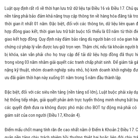
​Luật quy định rất rõ về thời hạn lưu trữ dữ liệu tại Điều 16 và Điều 17. Chủ q
nền tảng phải bảo đảm khả năng truy cập thông tin về hàng hóa đăng tải tr
thời gian ít nhất 01 năm. Đặc biệt, đối với các thông tin, dữ liệu liên quan 
hợp đồng giao kết, thời gian lưu trữ bắt buộc tối thiểu là 03 năm từ thời đ
giao kết hợp đồng. Quy định này đảm bảo rằng dù người bán có xóa gian hà
chứng cứ pháp lý vẫn được lưu giữ trọn vẹn. Thậm chí, nếu tài khoản người 
bị khóa, sàn vẫn phải cho họ truy cập để tải dữ liệu hợp đồng đã thực h
trong vòng 03 năm nhằm giải quyết các tranh chấp phát sinh. Để giảm tải g
nặng kỹ thuật, nhóm doanh nghiệp siêu nhỏ, hộ kinh doanh khởi nghiệp đ
ưu đãi giảm thời hạn này xuống 01 năm trong 5 năm đầu thành lập.
​Đặc biệt, đối với các siêu nền tảng (nền tảng số lớn), Luật buộc phải xây d
hệ thống tiếp nhận, giải quyết phản ánh trực tuyến thông minh nhưng bắt b
các quyết định đưa ra không được phó mặc cho BOT tự động mà phải có
giám sát của con người (Điều 17, Khoản 4).
​Điểm mấu chốt mang tính răn đe cao nhất nằm ở Điểm k Khoản 2 Điều 17: 
quản nền tảng chịu trách nhiệm bồi thường thiệt hại hoặc liên đới chịu tr