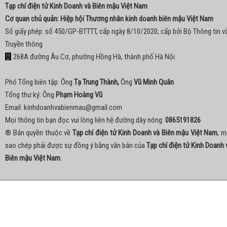
Tạp chí điện tử Kinh Doanh và Biên mậu Việt Nam
Cơ quan chủ quản: Hiệp hội Thương nhân kinh doanh biên mậu Việt Nam
Số giấy phép: số 450/GP-BTTTT, cấp ngày 8/10/2020, cấp bởi Bộ Thông tin v
Truyền thông
268A đường Âu Cơ, phường Hồng Hà, thành phố Hà Nội.
Phó Tổng biên tập: Ông
Tạ Trung Thành,
Ông
Vũ Minh Quân
Tổng thư ký: Ông
Phạm Hoàng Vũ
Email:
kinhdoanhvabienmau@gmail.com
Mọi thông tin bạn đọc vui lòng liên hệ đường dây nóng:
0865191826
® Bản quyền thuộc về
Tạp chí điện tử Kinh Doanh và Biên mậu Việt Nam
, m
sao chép phải được sự đồng ý bằng văn bản của
Tạp chí điện tử Kinh Doanh 
Biên mậu Việt Nam
.