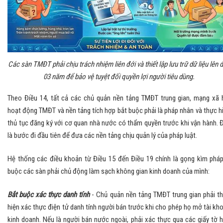
Các sàn TMĐT phải chịu trách nhiệm liên đới và thiết lập lưu trữ dữ liệu lên 
03 năm để bảo vệ tuyệt đối quyền lợi người tiêu dùng.
​Theo Điều 14, tất cả các chủ quản nền tảng TMĐT trung gian, mạng xã 
hoạt động TMĐT và nền tảng tích hợp bắt buộc phải là pháp nhân và thực h
thủ tục đăng ký với cơ quan nhà nước có thẩm quyền trước khi vận hành. 
là bước đi đầu tiên để đưa các nền tảng chịu quản lý của pháp luật.
​Hệ thống các điều khoản từ Điều 15 đến Điều 19 chính là gọng kìm pháp
buộc các sàn phải chủ động làm sạch không gian kinh doanh của mình:
​Bắt buộc xác thực danh tính
- Chủ quản nền tảng TMĐT trung gian phải t
hiện xác thực điện tử danh tính người bán trước khi cho phép họ mở tài kh
kinh doanh. Nếu là người bán nước ngoài, phải xác thực qua các giấy tờ 