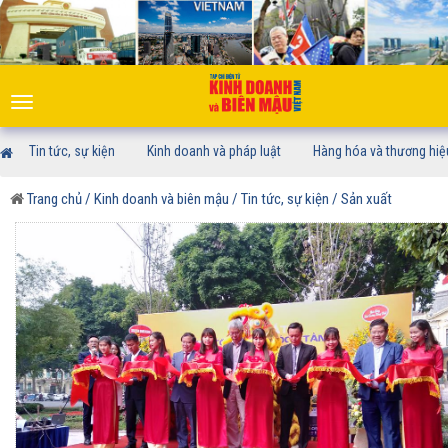
Toggle
navigation
Tin tức, sự kiện
Kinh doanh và pháp luật
Hàng hóa và thương hiệ
Trang chủ
/ Kinh doanh và biên mậu
/ Tin tức, sự kiện
/ Sản xuất