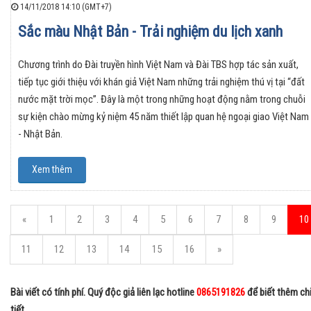
14/11/2018 14:10 (GMT+7)
Sắc màu Nhật Bản - Trải nghiệm du lịch xanh
Chương trình do Đài truyền hình Việt Nam và Đài TBS hợp tác sản xuất,
tiếp tục giới thiệu với khán giả Việt Nam những trải nghiệm thú vị tại “đất
nước mặt trời mọc”. Đây là một trong những hoạt động nằm trong chuỗi
sự kiện chào mừng kỷ niệm 45 năm thiết lập quan hệ ngoại giao Việt Nam
- Nhật Bản.
Xem thêm
«
1
2
3
4
5
6
7
8
9
10
11
12
13
14
15
16
»
Bài viết có tính phí. Quý độc giả liên lạc hotline
0865191826
để biết thêm ch
tiết.