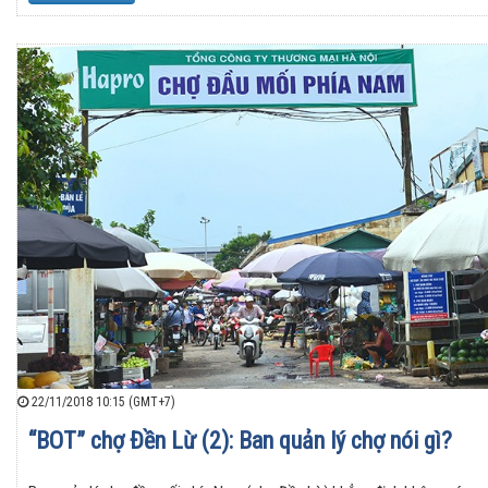
22/11/2018 10:15 (GMT+7)
“BOT” chợ Đền Lừ (2): Ban quản lý chợ nói gì?