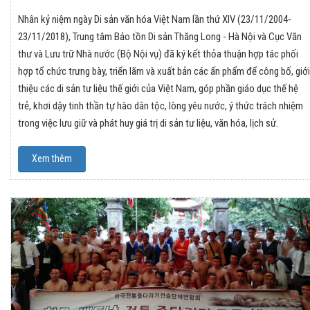
Nhân kỷ niệm ngày Di sản văn hóa Việt Nam lần thứ XIV (23/11/2004-
23/11/2018), Trung tâm Bảo tồn Di sản Thăng Long - Hà Nội và Cục Văn
thư và Lưu trữ Nhà nước (Bộ Nội vụ) đã ký kết thỏa thuận hợp tác phối
hợp tổ chức trưng bày, triển lãm và xuất bản các ấn phẩm để công bố, giới
thiệu các di sản tư liệu thế giới của Việt Nam, góp phần giáo dục thế hệ
trẻ, khơi dậy tinh thần tự hào dân tộc, lòng yêu nước, ý thức trách nhiệm
trong việc lưu giữ và phát huy giá trị di sản tư liệu, văn hóa, lịch sử.
Xem thêm