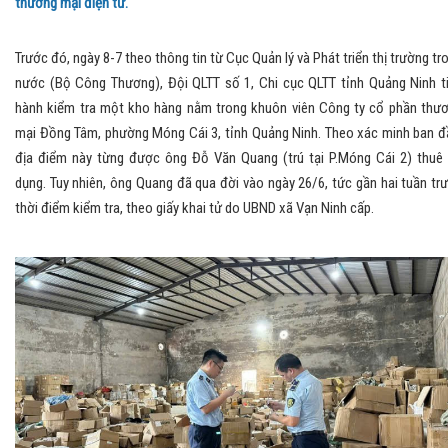
thương mại điện tử.
Trước đó, ngày 8-7 theo thông tin từ Cục Quản lý và Phát triển thị trường tr
nước (Bộ Công Thương), Đội QLTT số 1, Chi cục QLTT tỉnh Quảng Ninh t
hành kiểm tra một kho hàng nằm trong khuôn viên Công ty cổ phần thư
mại Đồng Tâm, phường Móng Cái 3, tỉnh Quảng Ninh. Theo xác minh ban đ
địa điểm này từng được ông Đỗ Văn Quang (trú tại P.Móng Cái 2) thuê
dụng. Tuy nhiên, ông Quang đã qua đời vào ngày 26/6, tức gần hai tuần tr
thời điểm kiểm tra, theo giấy khai tử do UBND xã Vạn Ninh cấp.