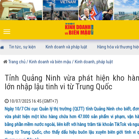
Toggle
navigation
Tin tức, sự kiện
Kinh doanh và pháp luật
Hàng hóa và thương hiệ
Trang chủ
/ Kinh doanh và biên mậu
/ Kinh doanh, pháp luật
Tỉnh Quảng Ninh vừa phát hiện kho hà
lớn nhập lậu tinh vi từ Trung Quốc
10/07/2025 16:45 (GMT+7)
Ngày 10/7 Chi cục Quản lý thị trường (QLTT) tỉnh Quảng Ninh cho biết, đơn
vừa phát hiện một kho hàng chứa hơn 47.000 sản phẩm vi phạm, vận h
bằng phần mềm nước ngoài, liên kết với hàng trăm tài khoản TikTok và ng
hàng từ Trung Quốc, cho thấy dấu hiệu buôn lậu xuyên biên giới tinh vi 