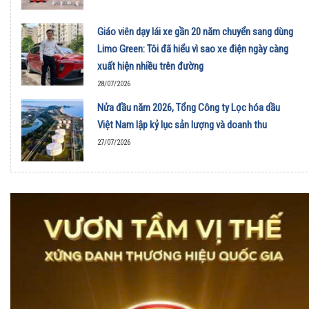
Giáo viên dạy lái xe gần 20 năm chuyển sang dùng
Limo Green: Tôi đã hiểu vì sao xe điện ngày càng
xuất hiện nhiều trên đường
28/07/2026
Nửa đầu năm 2026, Tổng Công ty Lọc hóa dầu
Việt Nam lập kỷ lục sản lượng và doanh thu
27/07/2026