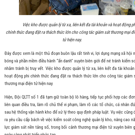
Việc kho được quản lý từ xa, liên kết đa tài khoản và hoạt động ph
chính thức đang đặt ra thách thức lớn cho công tác giám sát thương mại đi
tử hiện nay.
Đây được xem là một thủ đoạn buôn lậu rất tinh vi, lợi dụng mạng xã hội 
bóng và phần mềm điều hành “ẩn danh” xuyên biên giới để né tránh kiểm s
nhằm tránh bị truy vết. Việc kho được quản lý từ xa, liên kết đa tài khoản
hoạt động phi chính thức đang đặt ra thách thức lớn cho công tác giám 
thương mại điện tử hiện nay.
Hiện, Đội QLTT số 1 đã tạm giữ toàn bộ lô hàng, tiếp tục phối hợp các đơn
liên quan điều tra, làm rõ chủ thể vi phạm, làm rõ các tổ chức, cá nhân đ
sau hệ thống vận hành kho để xử lý theo quy định pháp luật. Vụ việc cũng 
ra yêu cầu cấp bách về việc kiểm soát công nghệ quản lý kho, nâng cao n
lực giám sát nền tảng số, trong bối cảnh thương mại điện tử xuyên biên g
ngày càng phát triển phức tạp.