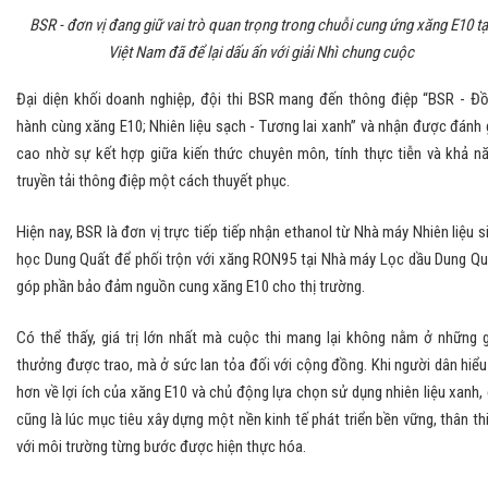
BSR - đơn vị đang giữ vai trò quan trọng trong chuỗi cung ứng xăng E10 tạ
Việt Nam đã để lại dấu ấn với giải Nhì chung cuộc
Đại diện khối doanh nghiệp, đội thi BSR mang đến thông điệp “BSR - Đ
hành cùng xăng E10; Nhiên liệu sạch - Tương lai xanh” và nhận được đánh 
cao nhờ sự kết hợp giữa kiến thức chuyên môn, tính thực tiễn và khả n
truyền tải thông điệp một cách thuyết phục.
Hiện nay, BSR là đơn vị trực tiếp tiếp nhận ethanol từ Nhà máy Nhiên liệu s
học Dung Quất để phối trộn với xăng RON95 tại Nhà máy Lọc dầu Dung Qu
góp phần bảo đảm nguồn cung xăng E10 cho thị trường.
Có thể thấy, giá trị lớn nhất mà cuộc thi mang lại không nằm ở những g
thưởng được trao, mà ở sức lan tỏa đối với cộng đồng. Khi người dân hiểu
hơn về lợi ích của xăng E10 và chủ động lựa chọn sử dụng nhiên liệu xanh,
cũng là lúc mục tiêu xây dựng một nền kinh tế phát triển bền vững, thân th
với môi trường từng bước được hiện thực hóa.