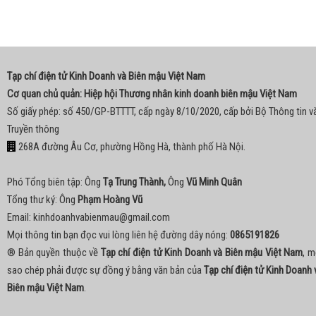
Tạp chí điện tử Kinh Doanh và Biên mậu Việt Nam
Cơ quan chủ quản: Hiệp hội Thương nhân kinh doanh biên mậu Việt Nam
Số giấy phép: số 450/GP-BTTTT, cấp ngày 8/10/2020, cấp bởi Bộ Thông tin v
Truyền thông
268A đường Âu Cơ, phường Hồng Hà, thành phố Hà Nội.
Phó Tổng biên tập: Ông
Tạ Trung Thành,
Ông
Vũ Minh Quân
Tổng thư ký: Ông
Phạm Hoàng Vũ
Email:
kinhdoanhvabienmau@gmail.com
Mọi thông tin bạn đọc vui lòng liên hệ đường dây nóng:
0865191826
® Bản quyền thuộc về
Tạp chí điện tử Kinh Doanh và Biên mậu Việt Nam
, m
sao chép phải được sự đồng ý bằng văn bản của
Tạp chí điện tử Kinh Doanh 
Biên mậu Việt Nam
.