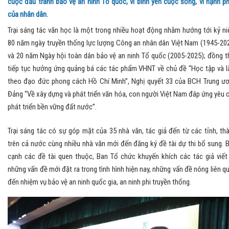
cuộc đấu tranh bảo vệ an ninh Tổ quốc, vì bình yên cuộc sống, vì hạnh p
của nhân dân.
Trại sáng tác văn học là một trong nhiều hoạt động nhằm hướng tới kỷ n
80 năm ngày truyền thống lực lượng Công an nhân dân Việt Nam (1945-20
và 20 năm Ngày hội toàn dân bảo vệ an ninh Tổ quốc (2005-2025); đồng t
tiếp tục hưởng ứng quảng bá các tác phẩm VHNT về chủ đề “Học tập và 
theo đạo đức phong cách Hồ Chí Minh”, Nghị quyết 33 của BCH Trung ư
Đảng “Về xây dựng và phát triển văn hóa, con người Việt Nam đáp ứng yêu 
phát triển bền vững đất nước”.
Trại sáng tác có sự góp mặt của 35 nhà văn, tác giả đến từ các tỉnh, th
trên cả nước cùng nhiều nhà văn mới đến đăng ký đề tài dự thi bổ sung. 
cạnh các đề tài quen thuộc, Ban Tổ chức khuyến khích các tác giả viết
những vấn đề mới đặt ra trong tình hình hiện nay, những vấn đề nóng liên q
đến nhiệm vụ bảo vệ an ninh quốc gia, an ninh phi truyền thống.