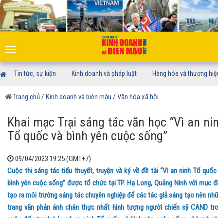
Toggle
navigation
Tin tức, sự kiện
Kinh doanh và pháp luật
Hàng hóa và thương hiệ
Trang chủ
/ Kinh doanh và biên mậu
/ Văn hóa xã hội
Khai mạc Trại sáng tác văn học “Vì an ni
Tổ quốc và bình yên cuộc sống”
09/04/2023 19:25 (GMT+7)
Cuộc thi sáng tác tiểu thuyết, truyện và ký về đề tài “Vì an ninh Tổ quốc
bình yên cuộc sống” được tổ chức tại TP. Hạ Long, Quảng Ninh với mục đ
tạo ra môi trường sáng tác chuyên nghiệp để các tác giả sáng tạo nên nh
trang văn phản ánh chân thực nhất hình tượng người chiến sỹ CAND tr