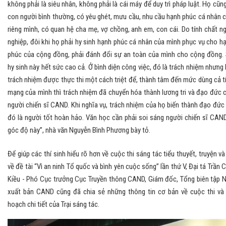
không phải là siêu nhân, không phải là cái máy để duy trì pháp luật. Họ cũng
con người bình thường, có yêu ghét, mưu cầu, nhu cầu hạnh phúc cá nhân 
riêng mình, có quan hệ cha mẹ, vợ chồng, anh em, con cái. Do tính chất n
nghiệp, đôi khi họ phải hy sinh hạnh phúc cá nhân của mình phục vụ cho h
phúc của cộng đồng, phải đánh đổi sự an toàn của mình cho cộng đồng.
hy sinh này hết sức cao cả. Ở bình diện công việc, đó là trách nhiệm nhưng 
trách nhiệm được thực thi một cách triệt để, thành tâm đến mức dùng cả t
mạng của mình thì trách nhiệm đã chuyển hóa thành lương tri và đạo đức 
người chiến sĩ CAND. Khi nghĩa vụ, trách nhiệm của họ biến thành đạo đức 
đó là người tốt hoàn hảo. Văn học cần phải soi sáng người chiến sĩ CAN
góc độ này”, nhà văn Nguyễn Bình Phương bày tỏ.
Để giúp các thí sinh hiểu rõ hơn về cuộc thi sáng tác tiểu thuyết, truyện và
về đề tài “Vì an ninh Tổ quốc và bình yên cuộc sống” lần thứ V, Đại tá Trần 
Kiều - Phó Cục trưởng Cục Truyền thông CAND, Giám đốc, Tổng biên tập 
xuất bản CAND cũng đã chia sẻ những thông tin cơ bản về cuộc thi và
hoạch chi tiết của Trại sáng tác.