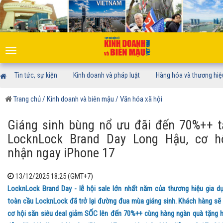
Toggle
navigation
Tin tức, sự kiện
Kinh doanh và pháp luật
Hàng hóa và thương hiệ
Trang chủ
/ Kinh doanh và biên mậu
/ Văn hóa xã hội
Giáng sinh bùng nổ ưu đãi đến 70%++ t
LocknLock Brand Day Long Hậu, cơ h
nhận ngay iPhone 17
13/12/2025 18:25 (GMT+7)
LocknLock Brand Day - lễ hội sale lớn nhất năm của thương hiệu gia d
toàn cầu LocknLock đã trở lại đường đua mùa giáng sinh. Khách hàng sẽ
cơ hội săn siêu deal giảm SỐC lên đến 70%++ cùng hàng ngàn quà tặng 