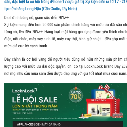
dẫn, đặc biệt là cơ hội trúng iPhone 17 cực giá trị. Sự kiện diễn ra từ 17 - 21
tại cửa hàng Long Hậu (Cần Giuộc, Tây Ninh).
Deal đỉnh bùng nổ, giảm sốc đến 70%++
Sự kiện mang đến hơn 20.000 sản phẩm chính hãng với mức ưu đãi sâu c
từng có, lên đến 70%++. Hàng loạt mặt hàng gia dụng được yêu thích như 
điện, nồi chảo, máy xay sinh tố, máy xay thịt, bình giữ nhiệt… đều góp mặt 
mức giá cực kỳ cạnh tranh.
Đây chính là cơ hội vàng để người tiêu dùng sở hữu những sản phẩm c
lượng cao với mức ưu đãi độc quyền, chỉ có tại LocknLock Brand Day 20
nơi mọi nhu cầu mua sắm đều được đáp ứng với giá tốt nhất mùa cuối năm.