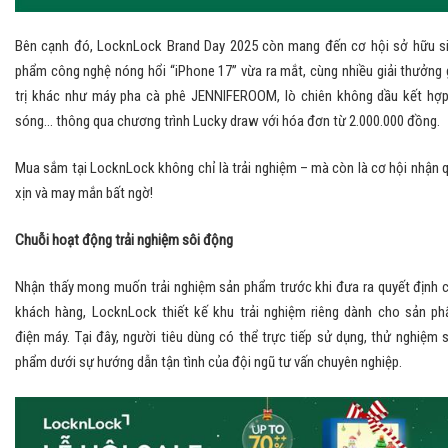
Bên cạnh đó, LocknLock Brand Day 2025 còn mang đến cơ hội sở hữu s
phẩm công nghệ nóng hổi “iPhone 17” vừa ra mắt, cùng nhiều giải thưởng 
trị khác như máy pha cà phê JENNIFEROOM, lò chiên không dầu kết hợp
sóng… thông qua chương trình Lucky draw với hóa đơn từ 2.000.000 đồng.
Mua sắm tại LocknLock không chỉ là trải nghiệm – mà còn là cơ hội nhận 
xịn và may mắn bất ngờ!
Chuỗi hoạt động trải nghiệm sôi động
Nhận thấy mong muốn trải nghiệm sản phẩm trước khi đưa ra quyết định 
khách hàng, LocknLock thiết kế khu trải nghiệm riêng dành cho sản p
điện máy. Tại đây, người tiêu dùng có thể trực tiếp sử dụng, thử nghiệm 
phẩm dưới sự hướng dẫn tận tình của đội ngũ tư vấn chuyên nghiệp.