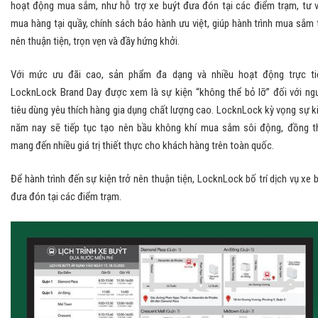
hoạt động mua sắm, như hỗ trợ xe buýt đưa đón tại các điểm trạm, tư 
mua hàng tại quầy, chính sách bảo hành ưu việt, giúp hành trình mua sắm 
nên thuận tiện, trọn vẹn và đầy hứng khởi.
Với mức ưu đãi cao, sản phẩm đa dạng và nhiều hoạt động trực ti
LocknLock Brand Day được xem là sự kiện “không thể bỏ lỡ” đối với ng
tiêu dùng yêu thích hàng gia dụng chất lượng cao. LocknLock kỳ vọng sự k
năm nay sẽ tiếp tục tạo nên bầu không khí mua sắm sôi động, đồng t
mang đến nhiều giá trị thiết thực cho khách hàng trên toàn quốc.
Để hành trình đến sự kiện trở nên thuận tiện, LocknLock bố trí dịch vụ xe 
đưa đón tại các điểm trạm.