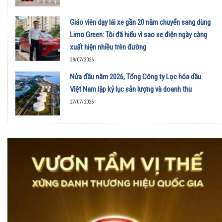
Giáo viên dạy lái xe gần 20 năm chuyển sang dùng
Limo Green: Tôi đã hiểu vì sao xe điện ngày càng
xuất hiện nhiều trên đường
28/07/2026
Nửa đầu năm 2026, Tổng Công ty Lọc hóa dầu
Việt Nam lập kỷ lục sản lượng và doanh thu
27/07/2026