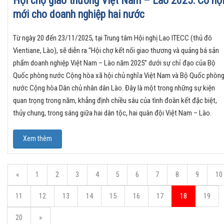
Hội chợ giao thương Việt Nam – Lào 2025: Cơ hộ
mới cho doanh nghiệp hai nước
Từ ngày 20 đến 23/11/2025, tại Trung tâm Hội nghị Lao ITECC (thủ đô
Vientiane, Lào), sẽ diễn ra “Hội chợ kết nối giao thương và quảng bá sản
phẩm doanh nghiệp Việt Nam – Lào năm 2025” dưới sự chỉ đạo của Bộ
Quốc phòng nước Cộng hòa xã hội chủ nghĩa Việt Nam và Bộ Quốc phòn
nước Cộng hòa Dân chủ nhân dân Lào. Đây là một trong những sự kiện
quan trọng trong năm, khẳng định chiều sâu của tình đoàn kết đặc biệt,
thủy chung, trong sáng giữa hai dân tộc, hai quân đội Việt Nam – Lào.
Xem thêm
«
1
2
3
4
5
6
7
8
9
10
11
12
13
14
15
16
17
18
19
20
»