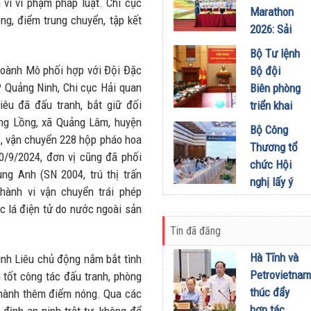
 vi vi phạm pháp luật. Chi cục
Tạp chí
Marathon
thứ 5 để
g, điểm trung chuyển, tập kết
Doanh
2026: Sải
khuyến
nghiệp và
bước qua
khích mọi
Bộ Tư lệnh
Đầu tư
miền Di
người trở
oành Mô phối hợp với Đội Đặc
Bộ đội
01/08/2026
sản, lan
thành
 Quảng Ninh, Chi cục Hải quan
Biên phòng
tỏa giá trị
phiên bản
êu đã đấu tranh, bắt giữ đối
triển khai
du lịch
tốt hơn của
ềng Lồng, xã Quảng Lâm, huyện
phương
Bộ Công
xanh
chính mình
8, vận chuyển 228 hộp pháo hoa
hướng,
Thương tổ
31/07/2026
01/08/2026
0/9/2024, đơn vị cũng đã phối
nhiệm vụ
chức Hội
ng Anh (SN 2004, trú thị trấn
trọng tâm
nghị lấy ý
ành vi vận chuyển trái phép
tháng
kiến dự
c lá điện tử do nước ngoài sản
8/2026
thảo Nghị
31/07/2026
Tin đã đăng
định về
kinh doanh
Hà Tĩnh và
ình Liêu chủ động nắm bắt tình
xăng dầu
Petrovietnam
n tốt công tác đấu tranh, phòng
29/07/2026
thúc đẩy
thành thêm điểm nóng. Qua các
hợp tác