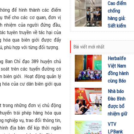
Bằng :
Cao điểm
định mới
Những nỗ
không để hình thành các điểm
chống
theo Lệnh
lực không
ụ thể cho các cơ quan, đơn vị
hàng giả:
280
ngừng nghỉ
ách nhiệm của người đứng đầu,
Siết kiểm
25/05/2026
của các
ác tuyên truyền về tác hại của
tra hàng
chiến sĩ
ng hóa qua biên giới được đẩy
hóa xâm
tuyến đầu
Bài viết mới nhất
, phù hợp với từng đối tượng.
phạm sở
14/05/2026
hữu trí tuệ
Herbalife
ng Ban Chỉ đạo 389 huyện chủ
08/05/2026
Việt Nam
 soát trên các tuyến đường có
đồng hành
n biên giới. Hoạt động quản lý
cùng Báo
g hóa của cư dân biên giới qua
Sức khỏe
Nhà báo
và Đời
Đào Bình
sống tổ
 trong những đơn vị chủ động
được bổ
chức Cuộc
chuyển trái phép hàng hóa qua
nhiệm giữ
thi “Tôi
 nghiệp vụ, trao đổi thông tin,
chức Tổng
VTV
Khỏe Đẹp
hình địa bàn để kịp thời ngăn
Biên tập
LPBank
Hơn” lần