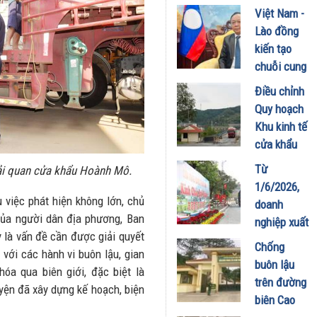
xuất khẩu
Việt Nam -
vận quốc
chính
Lào đồng
tế
ngạch trái
kiến tạo
12/06/2026
cây
chuỗi cung
05/06/2026
ứng 4 tỷ
Điều chỉnh
USD
Quy hoạch
05/06/2026
Khu kinh tế
cửa khẩu
Lào Cai
Từ
Hải quan cửa khẩu Hoành Mô.
đến năm
1/6/2026,
2045: Tạo
 việc phát hiện không lớn, chủ
doanh
động lực
của người dân địa phương, Ban
nghiệp xuất
tăng
 là vấn đề cần được giải quyết
khẩu thực
Chống
trưởng mới
 với các hành vi buôn lậu, gian
phẩm sang
buôn lậu
cho kinh tế
óa qua biên giới, đặc biệt là
Trung Quốc
trên đường
biên mậu
yện đã xây dựng kế hoạch, biện
phải tuân
biên Cao
26/05/2026
thủ quy