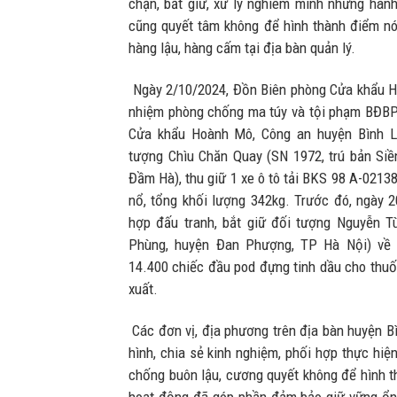
chặn, bắt giữ, xử lý nghiêm minh những hành
cũng quyết tâm không để hình thành điểm nón
hàng lậu, hàng cấm tại địa bàn quản lý.
Ngày 2/10/2024, Đồn Biên phòng Cửa khẩu H
nhiệm phòng chống ma túy và tội phạm BĐBP
Cửa khẩu Hoành Mô, Công an huyện Bình Li
tượng Chìu Chăn Quay (SN 1972, trú bản Si
Đầm Hà), thu giữ 1 xe ô tô tải BKS 98 A-0213
nổ, tổng khối lượng 342kg. Trước đó, ngày 2
hợp đấu tranh, bắt giữ đối tượng Nguyễn Tù
Phùng, huyện Đan Phượng, TP Hà Nội) về h
14.400 chiếc đầu pod đựng tinh dầu cho thuố
xuất.
Các đơn vị, địa phương trên địa bàn huyện B
hình, chia sẻ kinh nghiệm, phối hợp thực hiệ
chống buôn lậu, cương quyết không để hình 