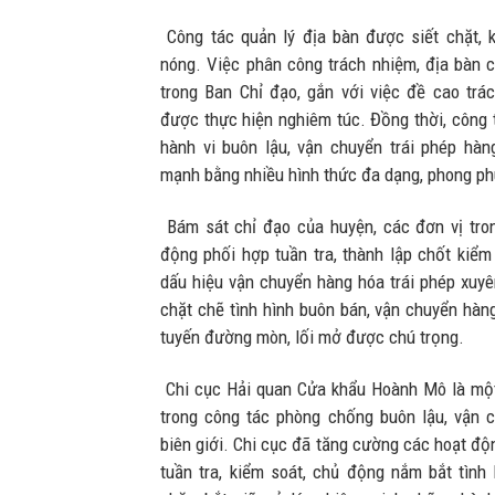
Công tác quản lý địa bàn được siết chặt, 
nóng. Việc phân công trách nhiệm, địa bàn c
trong Ban Chỉ đạo, gắn với việc đề cao tr
được thực hiện nghiêm túc. Đồng thời, công t
hành vi buôn lậu, vận chuyển trái phép hà
mạnh bằng nhiều hình thức đa dạng, phong phú
Bám sát chỉ đạo của huyện, các đơn vị tro
động phối hợp tuần tra, thành lập chốt kiểm
dấu hiệu vận chuyển hàng hóa trái phép xuyê
chặt chẽ tình hình buôn bán, vận chuyển hàn
tuyến đường mòn, lối mở được chú trọng.
Chi cục Hải quan Cửa khẩu Hoành Mô là một
trong công tác phòng chống buôn lậu, vận 
biên giới. Chi cục đã tăng cường các hoạt động
tuần tra, kiểm soát, chủ động nắm bắt tình 