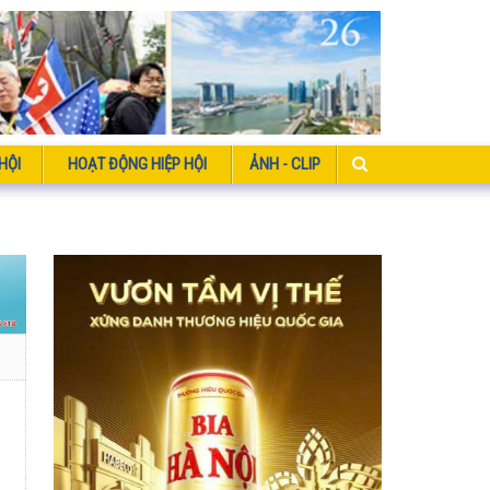
HỘI
HOẠT ĐỘNG HIỆP HỘI
ẢNH - CLIP