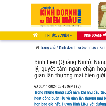
TIN TỨC, SỰ KIỆN
KINH DOANH V
Trang chủ
/ Kinh doanh và biên mậu
/ Kin
Bình Liêu (Quảng Ninh): Nân
lý, quyết tâm ngăn chặn ho
gian lận thương mại biên giớ
02/11/2024 23:45 (GMT+7)
Trong những tháng cuối năm, khi nhu cầu tiê
hoạt động buôn lậu và gian lận thương mại b
hơn bao giờ hết. Huyện Bình Liêu, với đường 