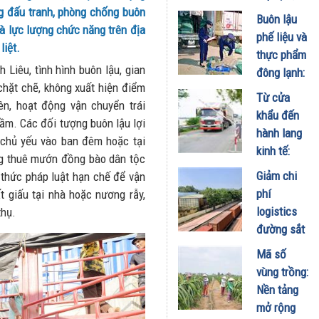
tăng cường
g đấu tranh, phòng chống buôn
Buôn lậu
bảo vệ
à lực lượng chức năng trên địa
phế liệu và
quyền lợi
liệt.
thực phẩm
người tiêu
Liêu, tình hình buôn lậu, gian
đông lạnh:
dùng
chặt chẽ, không xuất hiện điểm
"Điểm
Từ cửa
29/07/2026
ên, hoạt động vận chuyển trái
nghẽn" đối
khẩu đến
hầm. Các đối tượng buôn lậu lợi
với phát
hành lang
 chủ yếu vào ban đêm hoặc tại
triển
kinh tế:
ng thuê mướn đồng bào dân tộc
thương mại
Động lực
Giảm chi
 thức pháp luật hạn chế để vận
biên mậu
mới cho
phí
t giấu tại nhà hoặc nương rẫy,
bền vững
liên kết
logistics
thụ.
27/06/2026
kinh tế Việt
đường sắt
Nam -
qua Lào
Mã số
Campuchia
Cai: Cần
vùng trồng:
- Lào
sớm điều
Nền tảng
16/06/2026
chỉnh giá
mở rộng
cước liên