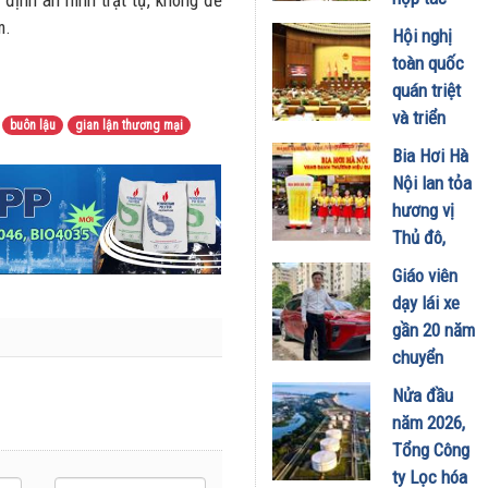
ịnh an ninh trật tự, không để
phát triển
m.
Hội nghị
trung tâm
toàn quốc
công
quán triệt
nghiệp -
và triển
buôn lậu
gian lận thương mại
năng lượng
khai thực
Bia Hơi Hà
sinh thái
hiện Nghị
Nội lan tỏa
tại Vũng
quyết Hội
hương vị
Áng
nghị Trung
Thủ đô,
29/07/2026
ương 3
khuấy động
Giáo viên
29/07/2026
mùa hè tại
dạy lái xe
TP. Hồ Chí
gần 20 năm
Minh
chuyển
18/07/2026
sang dùng
Nửa đầu
Limo
năm 2026,
Green: Tôi
Tổng Công
đã hiểu vì
ty Lọc hóa