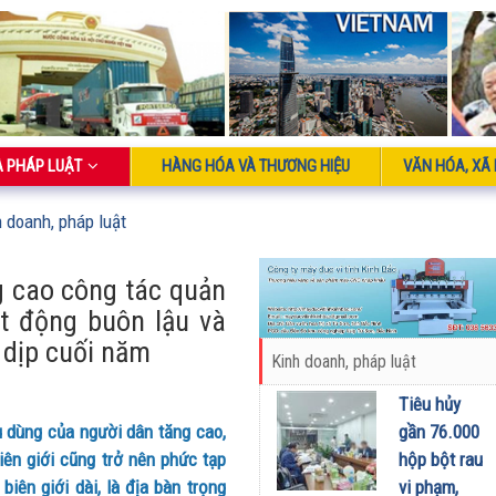
À PHÁP LUẬT
HÀNG HÓA VÀ THƯƠNG HIỆU
VĂN HÓA, XÃ 
h doanh, pháp luật
g cao công tác quản
ạt động buôn lậu và
i dịp cuối năm
Kinh doanh, pháp luật
Tiêu hủy
gần 76.000
u dùng của người dân tăng cao,
hộp bột rau
iên giới cũng trở nên phức tạp
vi phạm,
biên giới dài, là địa bàn trọng