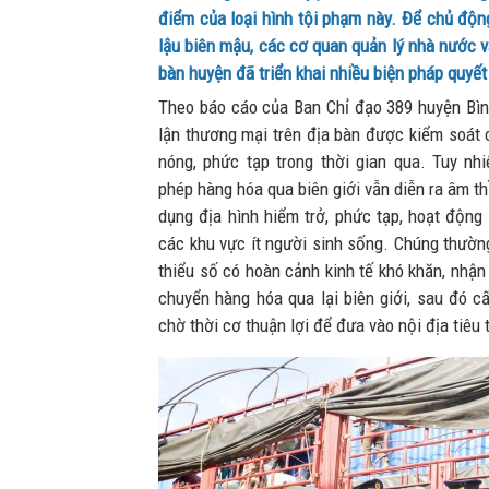
điểm của loại hình tội phạm này. Để chủ độn
lậu biên mậu, các cơ quan quản lý nhà nước v
bàn huyện đã triển khai nhiều biện pháp quyết 
Theo báo cáo của Ban Chỉ đạo 389 huyện Bình 
lận thương mại trên địa bàn được kiểm soát 
nóng, phức tạp trong thời gian qua. Tuy nhi
phép hàng hóa qua biên giới vẫn diễn ra âm t
dụng địa hình hiểm trở, phức tạp, hoạt động
các khu vực ít người sinh sống. Chúng thườ
thiểu số có hoàn cảnh kinh tế khó khăn, nhận
chuyển hàng hóa qua lại biên giới, sau đó cấ
chờ thời cơ thuận lợi để đưa vào nội địa tiêu 