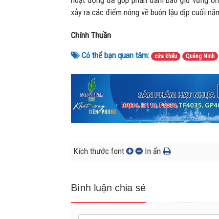
hoạt động đã góp phần đảm bảo giữ vững ổn đ
xảy ra các điểm nóng về buôn lậu dịp cuối nă
Chính Thuần
Có thể bạn quan tâm:
cửa khẩu
Quảng Ninh
Kích thước font
In ấn
Bình luận chia sẻ