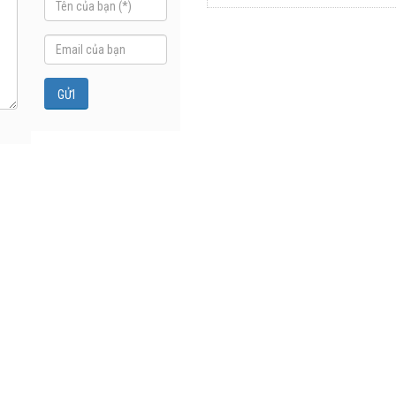
sao xe điện
dầu Việt
ngày càng
Nam lập kỷ
xuất hiện
lục sản
nhiều trên
lượng và
đường
doanh thu
28/07/2026
27/07/2026