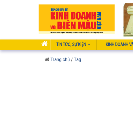
TIN TỨC, SỰ KIỆN
KINH DOANH V
Trang chủ
/
Tag