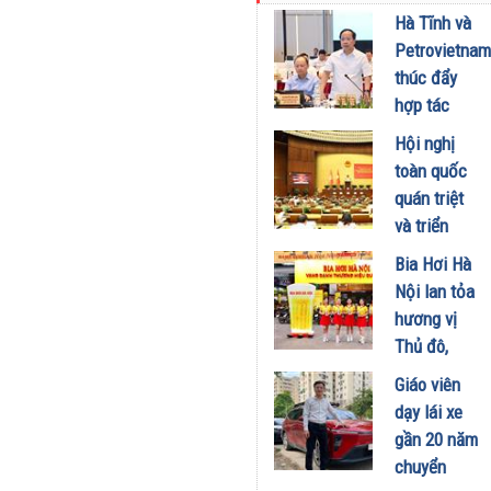
kinh doanh
Hà Tĩnh và
xăng dầu
Petrovietnam
29/07/2026
thúc đẩy
hợp tác
phát triển
Hội nghị
trung tâm
toàn quốc
công
quán triệt
nghiệp -
và triển
năng lượng
khai thực
Bia Hơi Hà
sinh thái
hiện Nghị
Nội lan tỏa
tại Vũng
quyết Hội
hương vị
Áng
nghị Trung
Thủ đô,
29/07/2026
ương 3
khuấy động
Giáo viên
29/07/2026
mùa hè tại
dạy lái xe
TP. Hồ Chí
gần 20 năm
Minh
chuyển
18/07/2026