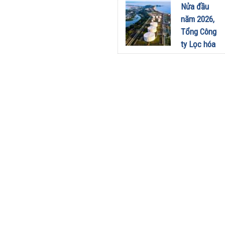
sang dùng
Nửa đầu
Limo
năm 2026,
Green: Tôi
Tổng Công
đã hiểu vì
ty Lọc hóa
sao xe điện
dầu Việt
ngày càng
Nam lập kỷ
xuất hiện
lục sản
nhiều trên
lượng và
đường
doanh thu
28/07/2026
27/07/2026