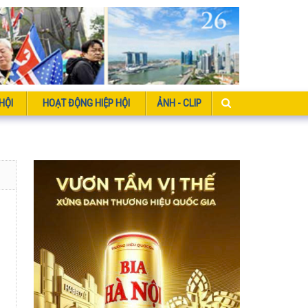
HỘI
HOẠT ĐỘNG HIỆP HỘI
ẢNH - CLIP