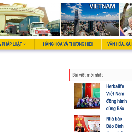
À PHÁP LUẬT
HÀNG HÓA VÀ THƯƠNG HIỆU
VĂN HÓA, XÃ 
Bài viết mới nhất
Herbalife
Việt Nam
đồng hành
cùng Báo
Sức khỏe
Nhà báo
và Đời
Đào Bình
sống tổ