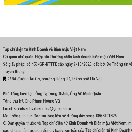
Tạp chí điện tử Kinh Doanh và Biên mậu Việt Nam
Cơ quan chủ quản: Hiệp hội Thương nhân kinh doanh biên mậu Việt Nam
Số giấy phép: số 450/GP-BTTTT, cấp ngày 8/10/2020, cấp bởi Bộ Thông tin v
Truyền thông
268A đường Âu Cơ, phường Hồng Hà, thành phố Hà Nội.
Phó Tổng biên tập: Ông
Tạ Trung Thành,
Ông
Vũ Minh Quân
Tổng thư ký: Ông
Phạm Hoàng Vũ
Email:
kinhdoanhvabienmau@gmail.com
Mọi thông tin bạn đọc vui lòng liên hệ đường dây nóng:
0865191826
® Bản quyền thuộc về
Tạp chí điện tử Kinh Doanh và Biên mậu Việt Nam
, m
sao chép phải được sự đồng ý bằng văn bản của
Tạp chí điện tử Kinh Doanh 