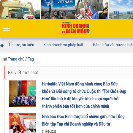
Toggle
navigation
Tin tức, sự kiện
Kinh doanh và pháp luật
Hàng hóa và thương hiệ
Trang chủ
/
Tag
Bài viết mới nhất
Herbalife Việt Nam đồng hành cùng Báo Sức
khỏe và Đời sống tổ chức Cuộc thi “Tôi Khỏe Đẹp
Hơn” lần thứ 5 để khuyến khích mọi người trở
thành phiên bản tốt hơn của chính mình
01/08/2026
Nhà báo Đào Bình được bổ nhiệm giữ chức Tổng
Biên tập Tạp chí Doanh nghiệp và Đầu tư
01/08/2026