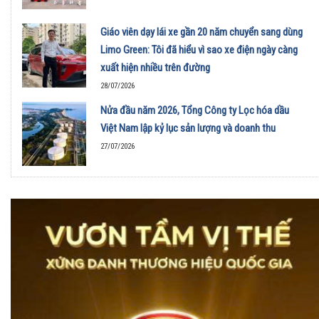
Giáo viên dạy lái xe gần 20 năm chuyển sang dùng
Limo Green: Tôi đã hiểu vì sao xe điện ngày càng
xuất hiện nhiều trên đường
28/07/2026
Nửa đầu năm 2026, Tổng Công ty Lọc hóa dầu
Việt Nam lập kỷ lục sản lượng và doanh thu
27/07/2026