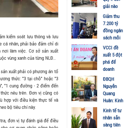
phân khúc
giải nào
giá trị cao
cho nghịch
Giảm thu
và kỷ
lý "được
7.200 tỷ
nguyên số
mùa, mất
đồng ngân
02/04/2026
giá" trên
ảm kiểm soát lưu thông và lưu
sách mỗi
sàn thương
e cá nhân, phải bảo đảm chỉ di
tháng để
VCCI đề
mại toàn
n nơi làm việc. Cơ sở sản xuất
“hạ nhiệt”
xuất 5 đột
cầu?
thuộc vùng xanh của từng NLĐ…
thuế xăng
phá để
02/04/2026
dầu về 0%
doanh
 sản xuất phải có phương án tổ
27/03/2026
nghiệp
ương thức: "3 tại chỗ" hoặc "3
ĐBQH
đóng góp
n", "1 cung đường - 2 điểm đến
Nguyễn
vào mục
thức nêu trên. Đơn vị cũng có
Quang
tiêu phát
 hợp với điều kiện thực tế và
Huân: Kinh
triển 2 con
eo bộ tiêu chí này.
tế tư nhân
Kinh tế tư
số
phải là
nhân sẵn
27/03/2026
tra, đơn vị tự đánh giá để điều
động lực
sàng tiên
 cho cơ quan chức năng hoặc