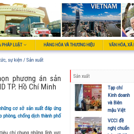
À PHÁP LUẬT
HÀNG HÓA VÀ THƯƠNG HIỆU
VĂN HÓA, XÃ 
tức, sự kiện
/ Sản xuất
Sản xuất
họn phương án sản
D TP. Hồ Chí Minh
Tạp chí
Kinh doanh
và Biên
những cơ sở sản xuất đáp ứng
mậu Việt
ạo phòng, chống dịch thành phố
Nam Tổ
VCCI đề
chức gặp
nghị chuẩn
tiêu chí chung những lĩnh vực
mặt cán