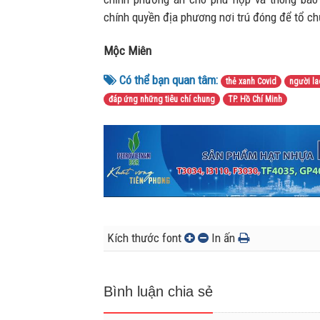
chính quyền địa phương nơi trú đóng để tổ c
Mộc Miên
Có thể bạn quan tâm:
thẻ xanh Covid
người la
đáp ứng những tiêu chí chung
TP. Hồ Chí Minh
Kích thước font
In ấn
Bình luận chia sẻ