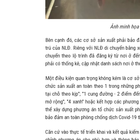
Ảnh minh họa
Bên cạnh đó, các cơ sở sản xuất phải bảo đ
trú của NLĐ. Riêng với NLĐ di chuyển bằng x
chuyển theo lộ trình đã đăng ký từ nơi ở đế
phải có thống kê, cập nhật danh sách nơi ở 
Một điều kiện quan trọng không kém là cơ sở
chức sản xuất an toàn theo 1 trong những ph
tại chỗ theo kịp"; "1 cung đường - 2 điểm đế
mở rộng"; "4 xanh" hoặc kết hợp các phương 
thể xây dựng phương án tổ chức sản xuất phù
bảo đảm an toàn phòng chống dịch Covid-19 th
Căn cứ vào thực tế triển khai và kết quả kiểm 
chỉnh phương án cho phù hợp và thông báo