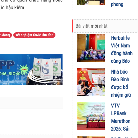
chính cho
phong
hức hậu kiểm.
chuyển đổi
trong đổi
xanh và
mới sáng
phát triển
Bài viết mới nhất
tạo và
bền vững
chuyển đổi
o động
xét nghiệm Covid âm tính
Herbalife
24/03/2026
xanh
Việt Nam
17/03/2026
đồng hành
cùng Báo
Sức khỏe
Nhà báo
và Đời
Đào Bình
sống tổ
được bổ
chức Cuộc
nhiệm giữ
thi “Tôi
chức Tổng
VTV
Khỏe Đẹp
Biên tập
LPBank
Hơn” lần
Tạp chí
Marathon
thứ 5 để
Doanh
2026: Sải
khuyến
nghiệp và
bước qua