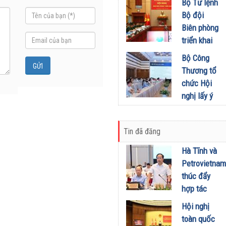
khích mọi
Bộ Tư lệnh
Đầu tư
miền Di
người trở
Bộ đội
01/08/2026
sản, lan
thành
Biên phòng
tỏa giá trị
phiên bản
triển khai
du lịch
tốt hơn của
phương
Bộ Công
xanh
chính mình
hướng,
Thương tổ
31/07/2026
01/08/2026
nhiệm vụ
chức Hội
trọng tâm
nghị lấy ý
tháng
kiến dự
8/2026
thảo Nghị
31/07/2026
Tin đã đăng
định về
kinh doanh
Hà Tĩnh và
xăng dầu
Petrovietnam
29/07/2026
thúc đẩy
hợp tác
phát triển
Hội nghị
trung tâm
toàn quốc