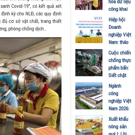
hóa dữ liệu
xanh Covid-19", có kết quả xét
bộ, phóng
công khai
 định kỳ cho NLĐ; các quy định
viên, CTV
người nộp
Hiệp hội
 đủ cơ sở vật chất, trang thiết
nhân 101
thuế: minh
Doanh
ường, phòng chống dịch…
năm Ngày
bạch gắn
nghiệp Việt
Báo chí
với bảo vệ
Nam: tháo
Cách mạng
uy tín
gỡ "điểm
Việt Nam
Cuộc chiến
doanh
nghẽn" để
19/06/2026
chống thực
nghiệp
trở thành
phẩm bẩn:
25/05/2026
bệ phóng
Siết chặt
cho kinh tế
"gọng kìm"
Ngành
tư nhân
pháp lý sau
công
25/05/2026
vụ 300 tấn
nghiệp Việt
thịt lợn
Nam 2026:
bệnh
Bước
Xuất khẩu
02/04/2026
chuyển
nông sản
mình sang
quý I: Lời