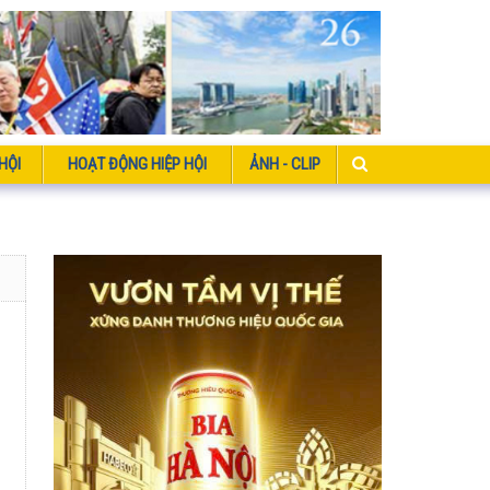
HỘI
HOẠT ĐỘNG HIỆP HỘI
ẢNH - CLIP