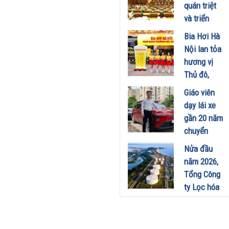
công
quán triệt
nghiệp -
và triển
năng lượng
khai thực
Bia Hơi Hà
sinh thái
hiện Nghị
Nội lan tỏa
tại Vũng
quyết Hội
hương vị
Áng
nghị Trung
Thủ đô,
29/07/2026
ương 3
khuấy động
Giáo viên
29/07/2026
mùa hè tại
dạy lái xe
TP. Hồ Chí
gần 20 năm
Minh
chuyển
18/07/2026
sang dùng
Nửa đầu
Limo
năm 2026,
Green: Tôi
Tổng Công
đã hiểu vì
ty Lọc hóa
sao xe điện
dầu Việt
ngày càng
Nam lập kỷ
xuất hiện
lục sản