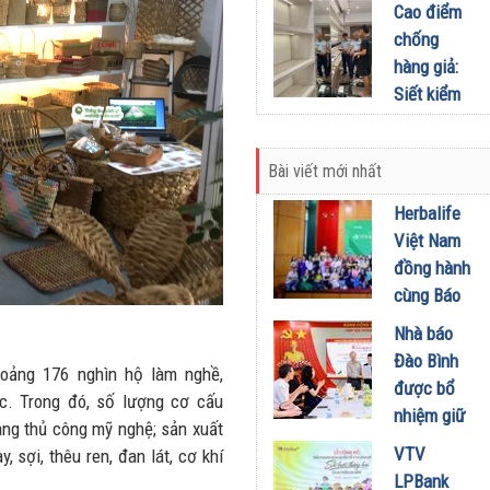
Bằng :
Cao điểm
định mới
Những nỗ
chống
theo Lệnh
lực không
hàng giả:
280
ngừng nghỉ
Siết kiểm
25/05/2026
của các
tra hàng
chiến sĩ
hóa xâm
tuyến đầu
Bài viết mới nhất
phạm sở
14/05/2026
hữu trí tuệ
Herbalife
08/05/2026
Việt Nam
đồng hành
cùng Báo
Sức khỏe
Nhà báo
và Đời
Đào Bình
hoảng 176 nghìn hộ làm nghề,
sống tổ
được bổ
c. Trong đó, số lượng cơ cấu
chức Cuộc
nhiệm giữ
ng thủ công mỹ nghệ; sản xuất
thi “Tôi
chức Tổng
VTV
, sợi, thêu ren, đan lát, cơ khí
Khỏe Đẹp
Biên tập
LPBank
Hơn” lần