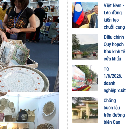
xuất khẩu
Việt Nam -
vận quốc
chính
Lào đồng
tế
ngạch trái
kiến tạo
12/06/2026
cây
chuỗi cung
05/06/2026
ứng 4 tỷ
Điều chỉnh
USD
Quy hoạch
05/06/2026
Khu kinh tế
cửa khẩu
Lào Cai
Từ
đến năm
1/6/2026,
2045: Tạo
doanh
động lực
nghiệp xuất
tăng
khẩu thực
Chống
trưởng mới
phẩm sang
buôn lậu
cho kinh tế
Trung Quốc
trên đường
biên mậu
phải tuân
biên Cao
26/05/2026
thủ quy