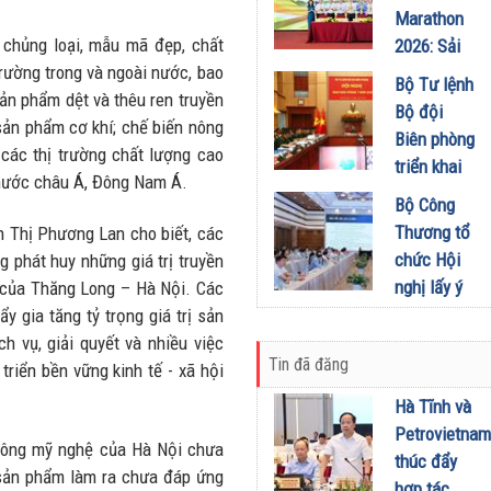
Tạp chí
Marathon
thứ 5 để
Doanh
chủng loại, mẫu mã đẹp, chất
2026: Sải
khuyến
nghiệp và
trường trong và ngoài nước, bao
bước qua
khích mọi
Bộ Tư lệnh
Đầu tư
n phẩm dệt và thêu ren truyền
miền Di
người trở
Bộ đội
01/08/2026
sản phẩm cơ khí; chế biến nông
sản, lan
thành
Biên phòng
các thị trường chất lượng cao
tỏa giá trị
phiên bản
triển khai
 nước châu Á, Đông Nam Á.
du lịch
tốt hơn của
phương
Bộ Công
xanh
chính mình
hướng,
Thương tổ
 Thị Phương Lan cho biết, các
31/07/2026
01/08/2026
nhiệm vụ
chức Hội
 phát huy những giá trị truyền
trọng tâm
nghị lấy ý
g của Thăng Long – Hà Nội. Các
tháng
kiến dự
 gia tăng tỷ trọng giá trị sản
8/2026
thảo Nghị
ch vụ, giải quyết và nhiều việc
31/07/2026
Tin đã đăng
định về
triển bền vững kinh tế - xã hội
kinh doanh
Hà Tĩnh và
xăng dầu
Petrovietnam
 công mỹ nghệ của Hà Nội chưa
29/07/2026
thúc đẩy
 sản phẩm làm ra chưa đáp ứng
hợp tác