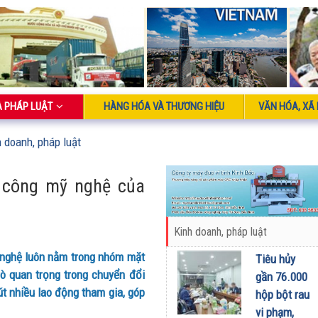
À PHÁP LUẬT
HÀNG HÓA VÀ THƯƠNG HIỆU
VĂN HÓA, XÃ 
h doanh, pháp luật
ủ công mỹ nghệ của
Kinh doanh, pháp luật
 nghệ luôn nằm trong nhóm mặt
Tiêu hủy
rò quan trọng trong chuyển đổi
gần 76.000
út nhiều lao động tham gia, góp
hộp bột rau
vi phạm,