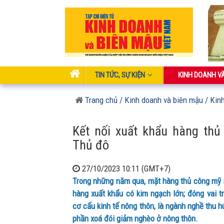
TIN TỨC, SỰ KIỆN
KINH DOANH V
Trang chủ
/ Kinh doanh và biên mậu
/ Kin
Kết nối xuất khẩu hàng th
Thủ đô
27/10/2023 10:11 (GMT+7)
Trong những năm qua, mặt hàng thủ công mỹ
hàng xuất khẩu có kim ngạch lớn; đóng vai t
cơ cấu kinh tế nông thôn, là ngành nghề thu h
phần xoá đói giảm nghèo ở nông thôn.