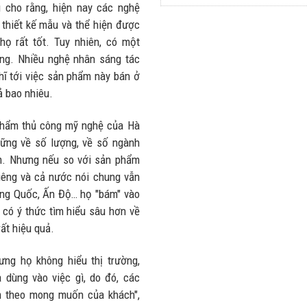
sao xe điện
 cho rằng, hiện nay các nghệ
dầu Việt
ngày càng
i thiết kế mẫu và thể hiện được
Nam lập kỷ
xuất hiện
ọ rất tốt. Tuy nhiên, có một
lục sản
nhiều trên
ờng. Nhiều nghệ nhân sáng tác
lượng và
đường
ĩ tới việc sản phẩm này bán ở
doanh thu
28/07/2026
ả bao nhiêu.
27/07/2026
phẩm thủ công mỹ nghệ của Hà
ững về số lượng, về số ngành
m. Nhưng nếu so với sản phẩm
iêng và cả nước nói chung vẫn
ung Quốc, Ấn Độ… họ "bám" vào
 có ý thức tìm hiểu sâu hơn về
ất hiệu quả.
ng họ không hiểu thị trường,
dùng vào việc gì, do đó, các
 theo mong muốn của khách",