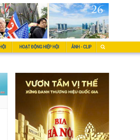
HỘI
HOẠT ĐỘNG HIỆP HỘI
ẢNH - CLIP