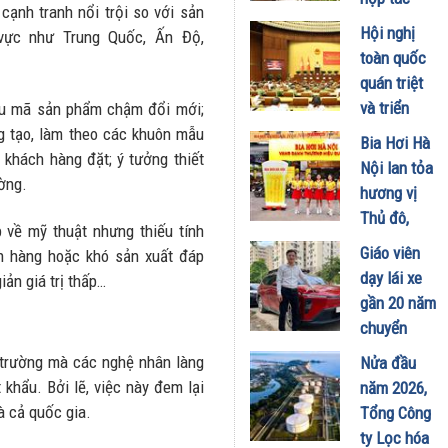
 cạnh tranh nổi trội so với sản
phát triển
Hội nghị
vực như Trung Quốc, Ấn Độ,
trung tâm
toàn quốc
công
quán triệt
nghiệp -
và triển
ẫu mã sản phẩm chậm đổi mới;
năng lượng
khai thực
g tạo, làm theo các khuôn mẫu
Bia Hơi Hà
sinh thái
hiện Nghị
 khách hàng đặt; ý tưởng thiết
Nội lan tỏa
tại Vũng
quyết Hội
ường.
hương vị
Áng
nghị Trung
Thủ đô,
29/07/2026
 về mỹ thuật nhưng thiếu tính
ương 3
khuấy động
Giáo viên
ch hàng hoặc khó sản xuất đáp
29/07/2026
mùa hè tại
dạy lái xe
ản giá trị thấp…
TP. Hồ Chí
gần 20 năm
Minh
chuyển
18/07/2026
sang dùng
ị trường mà các nghệ nhân làng
Nửa đầu
Limo
khẩu. Bởi lẽ, việc này đem lại
năm 2026,
Green: Tôi
à cả quốc gia.
Tổng Công
đã hiểu vì
ty Lọc hóa