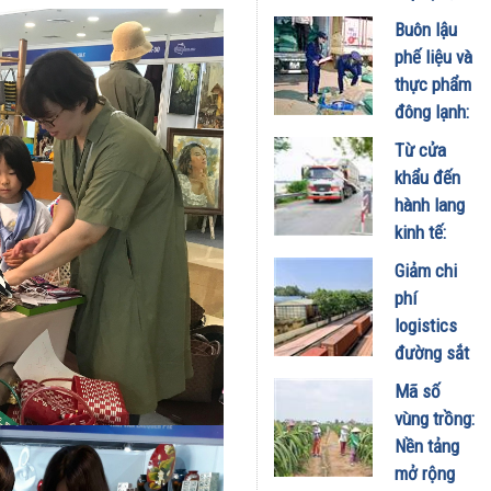
tăng cường
Buôn lậu
bảo vệ
phế liệu và
quyền lợi
thực phẩm
người tiêu
đông lạnh:
dùng
"Điểm
Từ cửa
29/07/2026
nghẽn" đối
khẩu đến
với phát
hành lang
triển
kinh tế:
thương mại
Động lực
Giảm chi
biên mậu
mới cho
phí
bền vững
liên kết
logistics
27/06/2026
kinh tế Việt
đường sắt
Nam -
qua Lào
Mã số
Campuchia
Cai: Cần
vùng trồng:
- Lào
sớm điều
Nền tảng
16/06/2026
chỉnh giá
mở rộng
cước liên