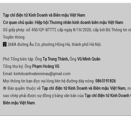
Tạp chí điện tử Kinh Doanh và Biên mậu Việt Nam
Cơ quan chủ quản: Hiệp hội Thương nhân kinh doanh biên mậu Việt Nam
Số giấy phép: số 450/GP-BTTTT, cấp ngày 8/10/2020, cấp bởi Bộ Thông tin v
Truyền thông
268A đường Âu Cơ, phường Hồng Hà, thành phố Hà Nội.
Phó Tổng biên tập: Ông
Tạ Trung Thành,
Ông
Vũ Minh Quân
Tổng thư ký: Ông
Phạm Hoàng Vũ
Email:
kinhdoanhvabienmau@gmail.com
Mọi thông tin bạn đọc vui lòng liên hệ đường dây nóng:
0865191826
® Bản quyền thuộc về
Tạp chí điện tử Kinh Doanh và Biên mậu Việt Nam
, m
sao chép phải được sự đồng ý bằng văn bản của
Tạp chí điện tử Kinh Doanh 
Biên mậu Việt Nam
.