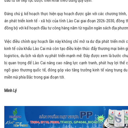
đầu tư sẽ tiếp tục được triển khai theo đúng quy định.
Đáng chú ý, kế hoạch thực hiện quy hoạch được gắn với các chương trình,
án phát triển kinh tế - xã hội của tỉnh Lào Cai giai đoạn 2026-2030, đồng t
đồng bộ với kế hoạch đầu tư công hàng năm từ nguồn ngân sách địa phươn
Việc điều chỉnh quy hoạch lần này không chỉ mở ra dư địa phát triển mới 
kinh tế cửa khẩu Lào Cai mà còn tạo điều kiện thúc đẩy thương mại biên gi
logistics, du lịch và dịch vụ phát triển mạnh mẽ. Đây được xem là bước ch
bị quan trọng để Lào Cai nâng cao năng lực cạnh tranh, phát huy lợi thế 
ngõ giao thương quốc tế, đóng góp vào tăng trưởng kinh tế vùng trung du
miền núi phía Bắc trong giai đoạn tới.
Minh Lý