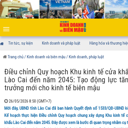
Toggle
navigation
Tin tức, sự kiện
Kinh doanh và pháp luật
Hàng hóa và thương hiệ
Trang chủ
/ Kinh doanh và biên mậu
/ Kinh doanh, pháp luật
Điều chỉnh Quy hoạch Khu kinh tế cửa kh
Lào Cai đến năm 2045: Tạo động lực tă
trưởng mới cho kinh tế biên mậu
26/05/2026 8:50 (GMT+7)
Mới đây, UBND tỉnh Lào Cai đã ban hành Quyết định số 1533/QĐ-UBND 
Kế hoạch thực hiện Điều chỉnh Quy hoạch chung xây dựng Khu kinh tế 
khẩu Lào Cai đến năm 2045. Đây được xem là bước đi quan trọng nhằm cụ 