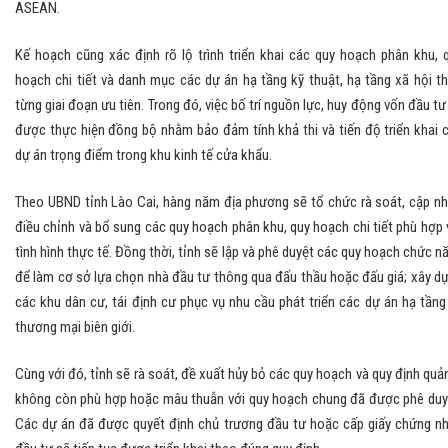
ASEAN.
Kế hoạch cũng xác định rõ lộ trình triển khai các quy hoạch phân khu, 
hoạch chi tiết và danh mục các dự án hạ tầng kỹ thuật, hạ tầng xã hội t
từng giai đoạn ưu tiên. Trong đó, việc bố trí nguồn lực, huy động vốn đầu tư
được thực hiện đồng bộ nhằm bảo đảm tính khả thi và tiến độ triển khai 
dự án trọng điểm trong khu kinh tế cửa khẩu.
Theo UBND tỉnh Lào Cai, hàng năm địa phương sẽ tổ chức rà soát, cập nh
điều chỉnh và bổ sung các quy hoạch phân khu, quy hoạch chi tiết phù hợp 
tình hình thực tế. Đồng thời, tỉnh sẽ lập và phê duyệt các quy hoạch chức n
để làm cơ sở lựa chọn nhà đầu tư thông qua đấu thầu hoặc đấu giá; xây d
các khu dân cư, tái định cư phục vụ nhu cầu phát triển các dự án hạ tầng
thương mại biên giới.
Cùng với đó, tỉnh sẽ rà soát, đề xuất hủy bỏ các quy hoạch và quy định quản
không còn phù hợp hoặc mâu thuẫn với quy hoạch chung đã được phê duy
Các dự án đã được quyết định chủ trương đầu tư hoặc cấp giấy chứng n