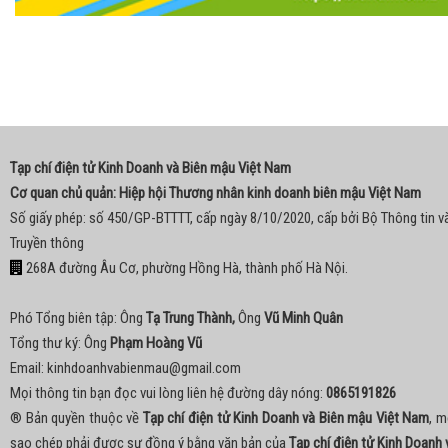
Tạp chí điện tử Kinh Doanh và Biên mậu Việt Nam
Cơ quan chủ quản: Hiệp hội Thương nhân kinh doanh biên mậu Việt Nam
Số giấy phép: số 450/GP-BTTTT, cấp ngày 8/10/2020, cấp bởi Bộ Thông tin v
Truyền thông
268A đường Âu Cơ, phường Hồng Hà, thành phố Hà Nội.
Phó Tổng biên tập: Ông
Tạ Trung Thành,
Ông
Vũ Minh Quân
Tổng thư ký: Ông
Phạm Hoàng Vũ
Email:
kinhdoanhvabienmau@gmail.com
Mọi thông tin bạn đọc vui lòng liên hệ đường dây nóng:
0865191826
® Bản quyền thuộc về
Tạp chí điện tử Kinh Doanh và Biên mậu Việt Nam
, m
sao chép phải được sự đồng ý bằng văn bản của
Tạp chí điện tử Kinh Doanh 