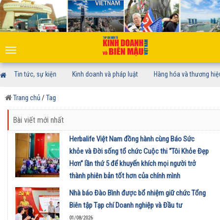
Toggle
navigation
Tin tức, sự kiện
Kinh doanh và pháp luật
Hàng hóa và thương hiệ
Trang chủ
/
Tag
Bài viết mới nhất
Herbalife Việt Nam đồng hành cùng Báo Sức
khỏe và Đời sống tổ chức Cuộc thi “Tôi Khỏe Đẹp
Hơn” lần thứ 5 để khuyến khích mọi người trở
thành phiên bản tốt hơn của chính mình
01/08/2026
Nhà báo Đào Bình được bổ nhiệm giữ chức Tổng
Biên tập Tạp chí Doanh nghiệp và Đầu tư
01/08/2026