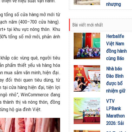
i thiện về hiệu suất vận hành.
mở rộng
nhượng
NMLD
quyền, tìm
ng tổng số cửa hàng mở mới từ
Dung Quất
kiếm đối
oạch năm (400–700 cửa hàng).
06/07/2026
Bài viết mới nhất
tác tại các
t+ tại khu vực nông thôn. Khu
tỉnh thành
Herbalife
 50% tổng số mở mới, phản ánh
30/06/2026
Việt Nam
đồng hành
khắp các vùng quê, người tiêu
cùng Báo
ản phẩm thiết yếu và hàng hóa
Sức khỏe
Nhà báo
ian mua sắm văn minh, hiện đại.
và Đời
Đào Bình
y đổi thói quen tiêu dùng, từ
sống tổ
được bổ
tại cửa hàng hiện đại, tiện lợi
chức Cuộc
nhiệm giữ
về ngõ nhỏ”, WinCommerce đang
thi “Tôi
chức Tổng
VTV
 thành thị và nông thôn, đồng
Khỏe Đẹp
Biên tập
LPBank
từng hộ gia đình Việt.
Hơn” lần
Tạp chí
Marathon
thứ 5 để
Doanh
2026: Sải
khuyến
nghiệp và
bước qua