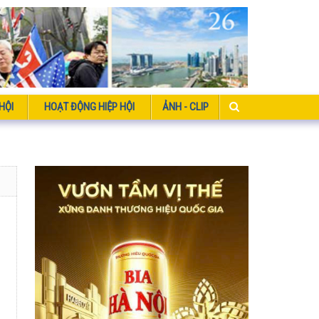
HỘI
HOẠT ĐỘNG HIỆP HỘI
ẢNH - CLIP