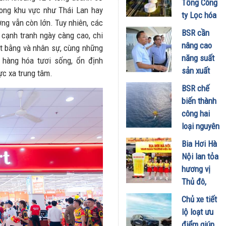
Tổng Công
rong khu vực như Thái Lan hay
đã hiểu vì
ty Lọc hóa
ởng vẫn còn lớn. Tuy nhiên, các
sao xe điện
dầu Việt
BSR cần
 cạnh tranh ngày càng cao, chi
ngày càng
Nam lập kỷ
nâng cao
mặt bằng và nhân sự, cùng những
xuất hiện
lục sản
năng suất
o hàng hóa tươi sống, ổn định
nhiều trên
lượng và
sản xuất
vực xa trung tâm.
đường
doanh thu
E100 phục
28/07/2026
BSR chế
27/07/2026
vụ lộ trình
biến thành
phát triển
công hai
nhiên liệu
loại nguyên
sinh học
liệu mới,
Bia Hơi Hà
22/07/2026
tối ưu hiệu
Nội lan tỏa
quả sản
hương vị
xuất kinh
Thủ đô,
doanh
khuấy động
Chủ xe tiết
20/07/2026
mùa hè tại
lộ loạt ưu
TP. Hồ Chí
điểm giúp