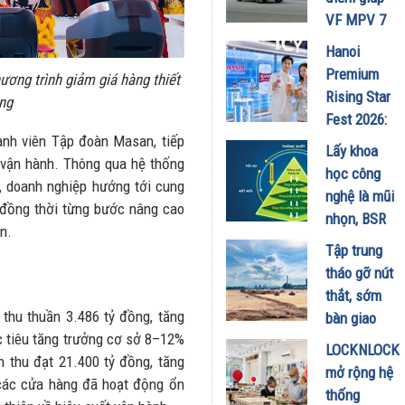
Minh
VF MPV 7
18/07/2026
ghi điểm
Hanoi
trong mùa
Premium
ơng trình giảm giá hàng thiết
hè
Rising Star
ơng
17/07/2026
Fest 2026:
nh viên Tập đoàn Masan, tiếp
Trải
Lấy khoa
 vận hành. Thông qua hệ thống
nghiệm
học công
, doanh nghiệp hướng tới cung
không gian
nghệ là mũi
 đồng thời từng bước nâng cao
Lifestyle
nhọn, BSR
ôn.
Icy Bar thời
kiến tạo
Tập trung
thượng đổ
NMLD
tháo gỡ nút
bộ 6 tỉnh
Dung Quất
thắt, sớm
thành mùa
thành nhà
thu thuần 3.486 tỷ đồng, tăng
bàn giao
hè này
máy thông
 tiêu tăng trưởng cơ sở 8–12%
mặt bằng
10/07/2026
LOCKNLOCK
minh
 thu đạt 21.400 tỷ đồng, tăng
Dự án
mở rộng hệ
09/07/2026
 các cửa hàng đã hoạt động ổn
Nâng cấp,
thống