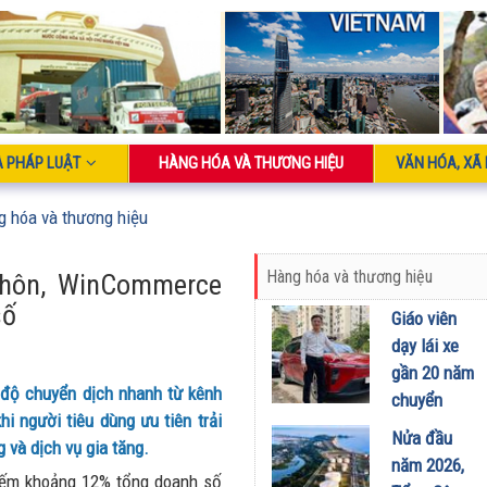
À PHÁP LUẬT
HÀNG HÓA VÀ THƯƠNG HIỆU
VĂN HÓA, XÃ 
g hóa và thương hiệu
Hàng hóa và thương hiệu
thôn, WinCommerce
số
Giáo viên
dạy lái xe
gần 20 năm
 độ chuyển dịch nhanh từ kênh
chuyển
hi người tiêu dùng ưu tiên trải
sang dùng
Nửa đầu
 và dịch vụ gia tăng.
Limo
năm 2026,
hiếm khoảng 12% tổng doanh số
Green: Tôi