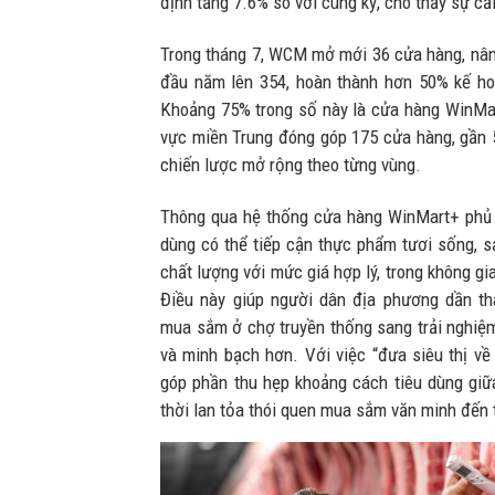
định tăng 7.6% so với cùng kỳ, cho thấy sự cả
Trong tháng 7, WCM mở mới 36 cửa hàng, nâ
đầu năm lên 354, hoàn thành hơn 50% kế h
Khoảng 75% trong số này là cửa hàng WinMar
vực miền Trung đóng góp 175 cửa hàng, gần
chiến lược mở rộng theo từng vùng.
Thông qua hệ thống cửa hàng WinMart+ phủ 
dùng có thể tiếp cận thực phẩm tươi sống, s
chất lượng với mức giá hợp lý, trong không g
Điều này giúp người dân địa phương dần tha
mua sắm ở chợ truyền thống sang trải nghiệm 
và minh bạch hơn. Với việc “đưa siêu thị 
góp phần thu hẹp khoảng cách tiêu dùng giữa
thời lan tỏa thói quen mua sắm văn minh đến 