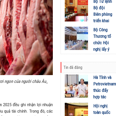
khích mọi
Bộ Tư lệnh
Đầu tư
miền Di
người trở
Bộ đội
01/08/2026
sản, lan
thành
Biên phòng
tỏa giá trị
phiên bản
triển khai
du lịch
tốt hơn của
phương
Bộ Công
xanh
chính mình
hướng,
Thương tổ
31/07/2026
01/08/2026
nhiệm vụ
chức Hội
trọng tâm
nghị lấy ý
tháng
kiến dự
8/2026
thảo Nghị
31/07/2026
Tin đã đăng
định về
kinh doanh
Hà Tĩnh và
ươi ngon của người châu Âu_
xăng dầu
Petrovietnam
29/07/2026
thúc đẩy
hợp tác
phát triển
 2025 đều ghi nhận lợi nhuận
Hội nghị
trung tâm
u quả tài chính. Trong đó, các
toàn quốc