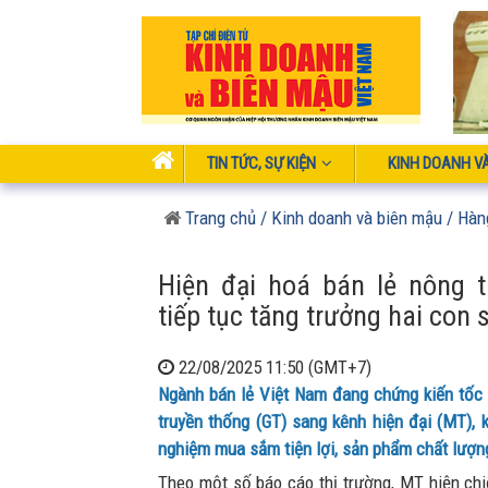
TIN TỨC, SỰ KIỆN
KINH DOANH V
Trang chủ
/ Kinh doanh và biên mậu
/ Hàn
Hiện đại hoá bán lẻ nông 
tiếp tục tăng trưởng hai con 
22/08/2025 11:50 (GMT+7)
Ngành bán lẻ Việt Nam đang chứng kiến tốc
truyền thống (GT) sang kênh hiện đại (MT), k
nghiệm mua sắm tiện lợi, sản phẩm chất lượng
Theo một số báo cáo thị trường, MT hiện c