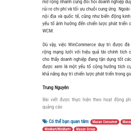
mở rộng nhanh cũng đòi hỏi doanh nghiệp duy 
rủi ro chi phí và tối ưu chuỗi cung ứng. Ngoài
nội địa và quốc tế, cũng như biến động kinh 
yếu tố ảnh hưởng đến chiến lược phát triển c
WCM.
Dù vậy, việc WinCommerce duy trì được đà
rộng mạng lưới với hiệu quả tài chính tích c
cho thấy doanh nghiệp đang tận dụng tốt các
được xem là một yếu tố cộng hưởng tích cự
khả năng duy trì chiến lược phát triển trong g
Trung Nguyên
Bài viết được thực hiện theo hoạt động phố
quảng cáo
Có thể bạn quan tâm:
Masan Consumer
Masan
WinMart/WinMart+
Masan Group