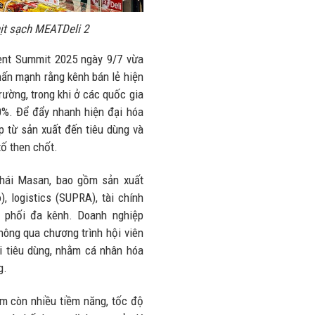
nhiều trên
lượng và
đường
ịt sạch MEATDeli 2
doanh thu
28/07/2026
27/07/2026
ent Summit 2025 ngày 9/7 vừa
ấn mạnh rằng kênh bán lẻ hiện
rường, trong khi ở các quốc gia
0%. Để đẩy nhanh hiện đại hóa
p từ sản xuất đến tiêu dùng và
 tố then chốt.
hái Masan, bao gồm sản xuất
 logistics (SUPRA), tài chính
 phối đa kênh. Doanh nghiệp
hông qua chương trình hội viên
i tiêu dùng, nhằm cá nhân hóa
ng.
am còn nhiều tiềm năng, tốc độ