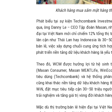
Khách hàng mua sắm mặt hàng th
Phát biểu tại sự kiện Techcombank Investm
qua, ông Danny Le – CEO Tập đoàn Masan, nh
đại tại Việt Nam mới chỉ chiếm 12% tổng thị t
lân cận như Thái Lan hay Indonesia là 30–5
bán lẻ, việc xây dựng chuỗi cung ứng tích hợ
phát triển nền tảng dữ liệu khách hàng là yếu
Theo đó, WCM được hưởng lợi từ hệ sinh t
(Masan Consumer, Masan MEATLife, WinEco),
tiêu dùng (Techcombank) và hệ thống phân
cũng khai thác nền tảng dữ liệu khách hàng t
WiN, đặt mục tiêu tiếp cận 30–50 triệu ngườ
trải nghiệm và tăng giá trị vòng đời khách hà
Mặc dù thị trường bán lẻ hiện đại tại Việt N