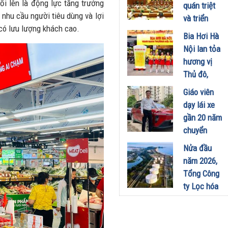
công
i lên là động lực tăng trưởng
quán triệt
nghiệp -
nhu cầu người tiêu dùng và lợi
và triển
năng lượng
í có lưu lượng khách cao.
khai thực
Bia Hơi Hà
sinh thái
hiện Nghị
Nội lan tỏa
tại Vũng
quyết Hội
hương vị
Áng
nghị Trung
Thủ đô,
29/07/2026
ương 3
khuấy động
Giáo viên
29/07/2026
mùa hè tại
dạy lái xe
TP. Hồ Chí
gần 20 năm
Minh
chuyển
18/07/2026
sang dùng
Nửa đầu
Limo
năm 2026,
Green: Tôi
Tổng Công
đã hiểu vì
ty Lọc hóa
sao xe điện
dầu Việt
ngày càng
Nam lập kỷ
xuất hiện
lục sản