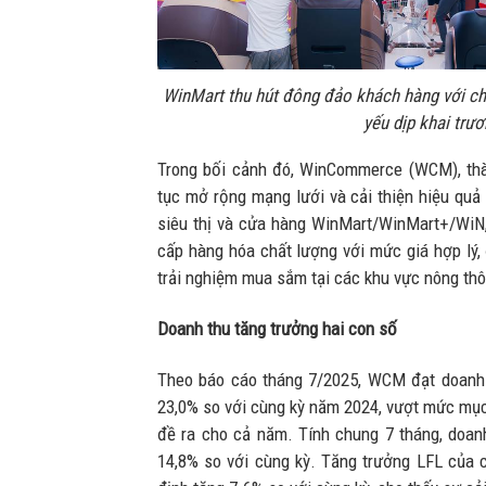
WinMart thu hút đông đảo khách hàng với chư
yếu dịp khai trư
Trong bối cảnh đó, WinCommerce (WCM), thà
tục mở rộng mạng lưới và cải thiện hiệu quả
siêu thị và cửa hàng WinMart/WinMart+/WiN
cấp hàng hóa chất lượng với mức giá hợp lý,
trải nghiệm mua sắm tại các khu vực nông th
Doanh thu tăng trưởng hai con số
Theo báo cáo tháng 7/2025, WCM đạt doanh 
23,0% so với cùng kỳ năm 2024, vượt mức mục
đề ra cho cả năm. Tính chung 7 tháng, doanh
14,8% so với cùng kỳ. Tăng trưởng LFL của